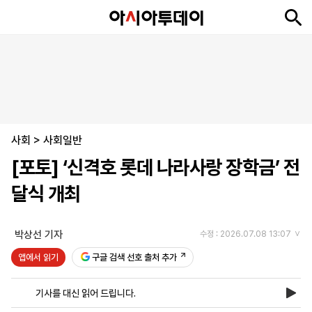
뉴
최
속
정
사
경
국
오
피
아
문
포
스
신
보
치
회
제
제
피
플
투
화
토
니
시
·
사회
언
티
스
>
사회일반
포
[포토] ‘신격호 롯데 나라사랑 장학금’ 전
츠
달식 개최
ENGLISH
中
Tiếng
文
Việt
박상선 기자
수정 : 2026.07.08 13:07
앱에서 읽기
구글 검색 선호 출처 추가
지
신
후
제
회
앱
면
문
원
보
사
설
기사를 대신 읽어 드립니다.
보
구
하
24
소
치
기
독
기
시
개