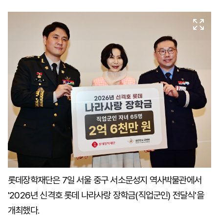
마
운
대
켓
세
학
파
동
워
문
골
프
롯데장학재단은 7일 서울 중구 서소문성지 역사박물관에서
'2026년 신격호 롯데 나라사랑 장학금(직업군인) 전달식'을
개최했다.