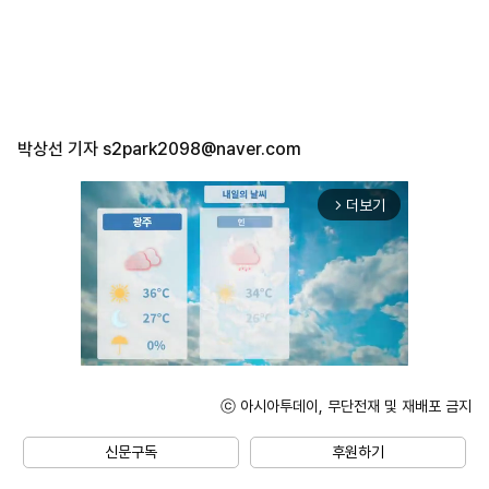
박상선 기자
s2park2098@naver.com
더보기
arrow_forward_ios
ⓒ 아시아투데이, 무단전재 및 재배포 금지
Unmute
신문구독
후원하기