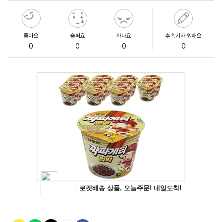
좋아요
슬퍼요
화나요
후속기사 원해요
0
0
0
0