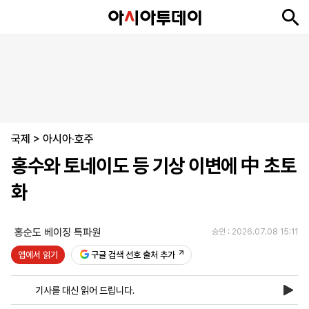
뉴
최
속
정
사
경
국
오
피
아
문
포
스
신
보
치
회
제
제
피
플
투
화
토
니
시
·
국제
언
티
스
>
아시아·호주
포
홍수와 토네이도 등 기상 이변에 中 초토
츠
화
ENGLISH
中
Tiếng
文
Việt
홍순도 베이징 특파원
승인 : 2026.07.08 15:11
앱에서 읽기
구글 검색 선호 출처 추가
지
신
후
제
회
앱
면
문
원
보
사
설
기사를 대신 읽어 드립니다.
보
구
하
24
소
치
기
독
기
시
개