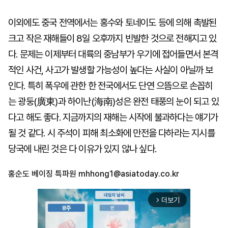
이외에도 중국 전역에서는 홍수와 토네이도 등에 의해 촉발된
크고 작은 재해들이 8일 오후까지 빈발한 것으로 전해지고 있
다. 문제는 이제부터 대륙의 중남부가 우기에 접어들면서 본격
적인 사건, 사고가 발생할 가능성이 높다는 사실이 아닐까 보
인다. 특히 폭우에 관한 한 전국에서도 단연 으뜸으로 손꼽히
는 광둥(廣東)과 하이난(海南)성은 완전 태풍의 눈이 되고 있
다고 해도 좋다. 지금까지의 재해는 시작에 불과하다는 얘기가
될 것 같다. 시 주석이 피해 최소화에 만전을 다하라는 지시를
당국에 내린 것은 다 이유가 있지 않나 싶다.
홍순도 베이징 특파원
mhhong1@asiatoday.co.kr
더보기
arrow_forward_ios