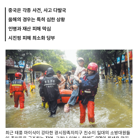
중국은 각종 사건, 사고 다발국
올해의 경우는 특히 심한 상황
마
운
대
켓
세
학
인명과 재산 피해 막심
파
동
워
문
시진핑 피해 최소화 당부
골
프
최근 태풍 마이삭이 강타한 광시장족자치구 친수이 일대의 소방대원들