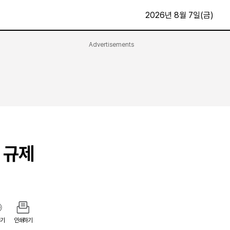
2026년 8월 7일(금)
Advertisements
문화·스포츠
최신
전체
방송
지면보기
가요
구독신청
영화
First Edition
문화
후원하기
 규제
카
종교
제보24시
스포츠
알립니다
여행
기
인쇄하기