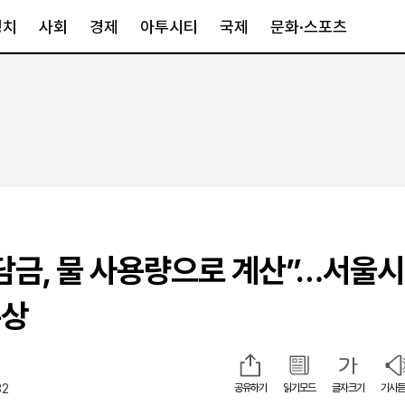
정치
사회
경제
아투시티
국제
문화·스포츠
경제
아투시티
국제
경제일반
종합
세계일반
정책
메트로
아시아·호주
금융·증권
경기·인천
북미
산업
세종·충청
중남미
IT·과학
영남
유럽
담금, 물 사용량으로 계산”…서울시
부동산
호남
중동·아프리
유통
강원
수상
중기·벤처
제주
32
공유하기
읽기모드
글자크기
기사듣
인스타그램