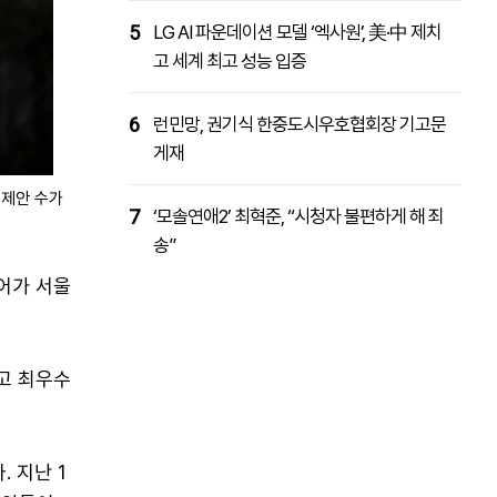
5
LG AI 파운데이션 모델 ‘엑사원’, 美·中 제치
고 세계 최고 성능 입증
6
런민망, 권기식 한중도시우호협회장 기고문
게재
 제안 수가
7
‘모솔연애2’ 최혁준, “시청자 불편하게 해 죄
송”
어가 서울
열고 최우수
 지난 1