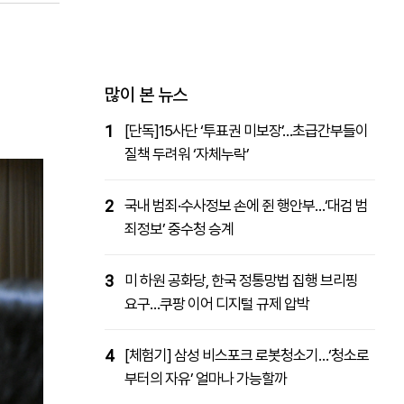
패밀리사이트
마켓파워
아투TV
대학동문골프최강전
많이 본 뉴스
1
[단독]15사단 ‘투표권 미보장’…초급간부들이
질책 두려워 ‘자체누락’
2
국내 범죄·수사정보 손에 쥔 행안부…‘대검 범
죄정보’ 중수청 승계
3
미 하원 공화당, 한국 정통망법 집행 브리핑
요구…쿠팡 이어 디지털 규제 압박
4
[체험기] 삼성 비스포크 로봇청소기…‘청소로
부터의 자유’ 얼마나 가능할까