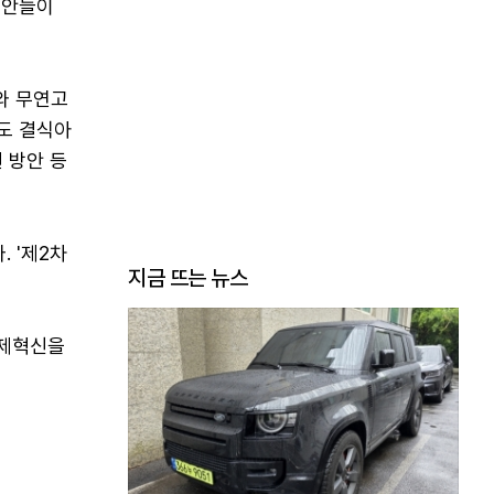
제안들이
와 무연고
에도 결식아
선 방안 등
 '제2차
지금 뜨는 뉴스
규제혁신을