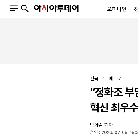
오피니언
오피니언
정치
사회
사설
정치일반
사회일반
칼럼·기고
청와대
사건·사고
기자의 눈
국회·정당
법원·검찰
피플
북한
교육·행정
전국
메트로
외교
노동·복지·환경
“정화조 부
국방
보건·의학
정부
혁신 최우
박아람 기자
SNS
승인 : 2026. 07. 09. 19:
뉴스스탠드
네이버블로그
아투TV(유튜브)
페이스북