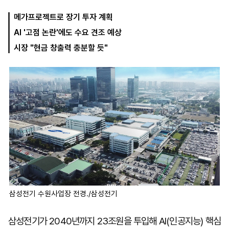
메가프로젝트로 장기 투자 계획
AI '고점 논란'에도 수요 견조 예상
마
운
대
켓
세
학
시장 "현금 창출력 충분할 듯"
파
동
워
문
골
프
삼성전기 수원사업장 전경./삼성전기
삼성전기가 2040년까지 23조원을 투입해 AI(인공지능) 핵심