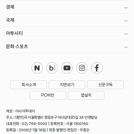
경제
국제
아투시티
문화·스포츠
회사소개
지면보기
신문구독
PC버전
앱설치
제호 : 아시아투데이
주소 : 대한민국 서울특별시 영등포구 의사당대로1길 34 인영빌딩
대표전화 : 02) 769-5000 | 등록번호 : 서울 아00160
등록일 : 2006년 1월 18일 | 회장·발행인·편집인 : 우종순