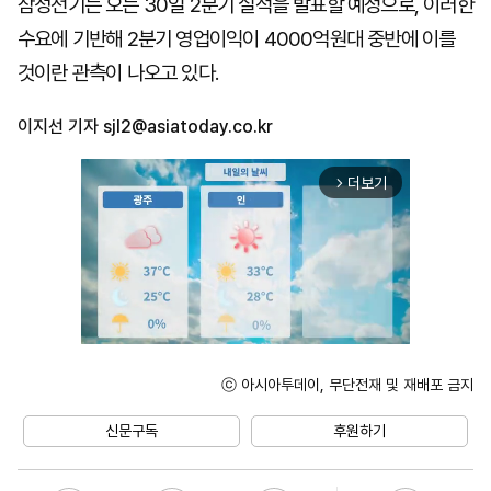
삼성전기는 오는 30일 2분기 실적을 발표할 예정으로, 이러한
수요에 기반해 2분기 영업이익이 4000억원대 중반에 이를
것이란 관측이 나오고 있다.
이지선 기자
sjl2@asiatoday.co.kr
더보기
arrow_forward_ios
ⓒ 아시아투데이, 무단전재 및 재배포 금지
Unmute
신문구독
후원하기