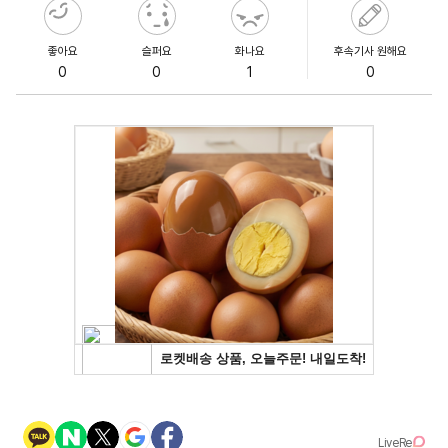
좋아요
슬퍼요
화나요
후속기사 원해요
0
0
1
0