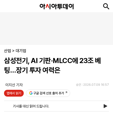
뉴
최
속
정
사
경
국
오
피
아
문
포
스
신
보
치
회
제
제
피
플
투
화
토
니
시
·
산업
언
티
스
>
대기업
포
삼성전기, AI 기판·MLCC에 23조 베
츠
팅…장기 투자 여력은
ENGLISH
中
Tiếng
文
Việt
이지선 기자
승인 : 2026.07.09 16:57
앱에서 읽기
구글 검색 선호 출처 추가
지
신
후
제
회
앱
면
문
원
보
사
설
기사를 대신 읽어 드립니다.
보
구
하
24
소
치
기
독
기
시
개