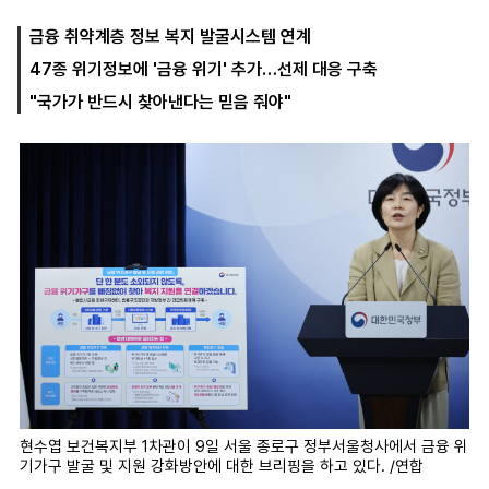
금융 취약계층 정보 복지 발굴시스템 연계
47종 위기정보에 '금융 위기' 추가…선제 대응 구축
마
운
대
켓
세
학
"국가가 반드시 찾아낸다는 믿음 줘야"
파
동
워
문
골
프
현수엽 보건복지부 1차관이 9일 서울 종로구 정부서울청사에서 금융 위
기가구 발굴 및 지원 강화방안에 대한 브리핑을 하고 있다. /연합