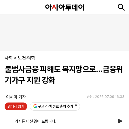
뉴
최
속
정
사
경
국
오
피
아
문
포
스
신
보
치
회
제
제
피
플
투
화
토
니
시
·
사회
언
티
스
>
보건·의학
포
불법사금융 피해도 복지망으로…금융위
츠
기가구 지원 강화
ENGLISH
中
Tiếng
文
Việt
이세미 기자
승인 : 2026.07.09 16:33
앱에서 읽기
구글 검색 선호 출처 추가
지
신
후
제
회
앱
면
문
원
보
사
설
기사를 대신 읽어 드립니다.
보
구
하
24
소
치
기
독
기
시
개