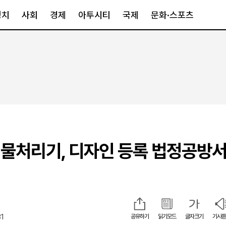
정치
사회
경제
아투시티
국제
문화·스포츠
경제
아투시티
국제
경제일반
종합
세계일반
정책
메트로
아시아·호주
금융·증권
경기·인천
북미
산업
세종·충청
중남미
IT·과학
영남
유럽
물처리기, 디자인 등록 법정공방서
부동산
호남
중동·아프리
유통
강원
중기·벤처
제주
31
공유하기
읽기모드
글자크기
기사듣
인스타그램