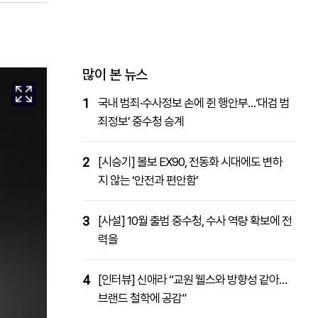
패밀리사이트
마켓파워
아투TV
대학동문골프최강전
많이 본 뉴스
1
국내 범죄·수사정보 손에 쥔 행안부…‘대검 범
죄정보’ 중수청 승계
2
[시승기] 볼보 EX90, 전동화 시대에도 변하
지 않는 ‘안전과 편안함’
3
[사설] 10월 출범 중수청, 수사 역량 확보에 전
력을
4
[인터뷰] 신애라 “교원 웰스와 방향성 같아…
브랜드 철학에 공감”