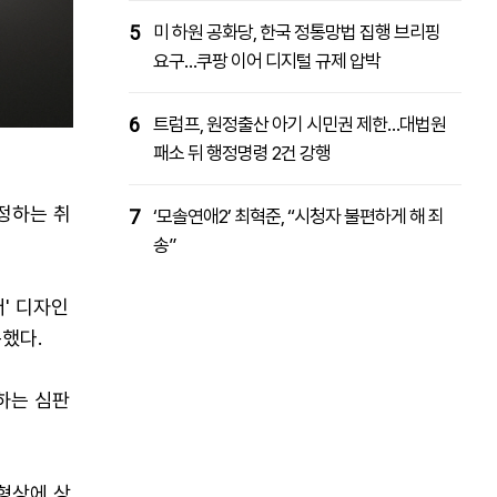
5
미 하원 공화당, 한국 정통망법 집행 브리핑
요구…쿠팡 이어 디지털 규제 압박
6
트럼프, 원정출산 아기 시민권 제한…대법원
패소 뒤 행정명령 2건 강행
인정하는 취
7
‘모솔연애2’ 최혁준, “시청자 불편하게 해 죄
송”
' 디자인
록했다.
하는 심판
 형상에 상