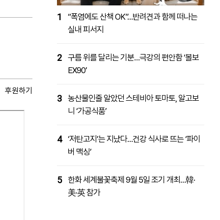
1
“폭염에도 산책 OK”…반려견과 함께 떠나는
실내 피서지
2
구름 위를 달리는 기분…극강의 편안함 ‘볼보
EX90’
후원하기
3
농산물인줄 알았던 스테비아 토마토, 알고보
니 ‘가공식품’
4
‘저탄고지’는 지났다…건강 식사로 뜨는 ‘파이
버 맥싱’
5
한화 세계불꽃축제 9월 5일 조기 개최…韓·
美·英 참가