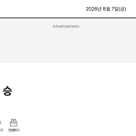
2026년 8월 7일(금)
Advertisements
문화·스포츠
최신
전체
방송
지면보기
가요
구독신청
영화
First Edition
문화
후원하기
 승
카
종교
제보24시
스포츠
알립니다
여행
기
인쇄하기