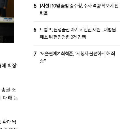
5
[사설] 10월 출범 중수청, 수사 역량 확보에 전
력을
6
트럼프, 원정출산 아기 시민권 제한…대법원
패소 뒤 행정명령 2건 강행
7
‘모솔연애2’ 최혁준, “시청자 불편하게 해 죄
송”
올해 확장
 총괄·조
에 대해 논
로 확대됨