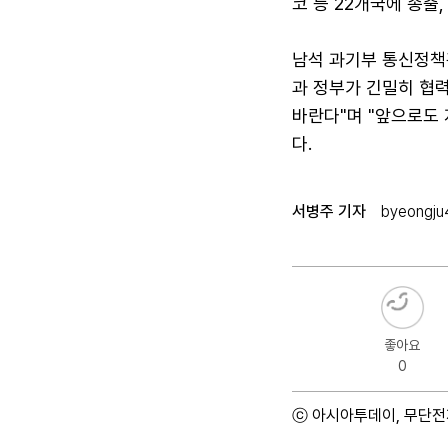
코 등 22개국에 송출
남석 과기부 통신정책관
과 정부가 긴밀히 협력
바란다"며 "앞으로도 
다.
서병주 기자
byeongj
좋아요
0
ⓒ 아시아투데이, 무단전