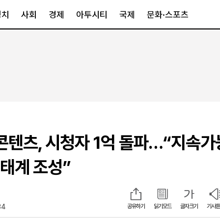
정치
사회
경제
아투시티
국제
문화·스포츠
경제
아투시티
국제
경제일반
종합
세계일반
정책
메트로
아시아·호주
금융·증권
경기·인천
북미
산업
세종·충청
중남미
IT·과학
영남
유럽
K-콘텐츠, 시청자 1억 돌파…“지속
부동산
호남
중동·아프리
유통
강원
생태계 조성”
중기·벤처
제주
34
공유하기
읽기모드
글자크기
기사듣
인스타그램