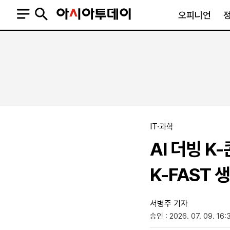
오피니언
오피니언
정치
사회
사설
정치일반
사회일반
칼럼·기고
청와대
사건·사고
기자의 눈
국회·정당
법원·검찰
피플
북한
교육·행정
IT·과학
외교
노동·복지·환경
AI 더빙 
국방
보건·의학
정부
K-FAST 
서병주 기자
승인 : 2026. 07. 09. 16:
SNS
뉴스스탠드
네이버블로그
아투TV(유튜브)
페이스북