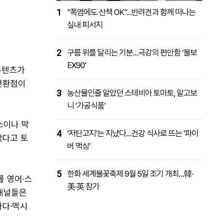
1
“폭염에도 산책 OK”…반려견과 함께 떠나는
실내 피서지
2
구름 위를 달리는 기분…극강의 편안함 ‘볼보
EX90’
 콘텐츠가
 전환점이
3
농산물인줄 알았던 스테비아 토마토, 알고보
니 ‘가공식품’
소이나 막
4
‘저탄고지’는 지났다…건강 식사로 뜨는 ‘파이
왔다고 토
버 맥싱’
5
한화 세계불꽃축제 9월 5일 조기 개최…韓·
를 영어·스
美·英 참가
 채널들은
나다·멕시