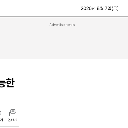
2026년 8월 7일(금)
Advertisements
문화·스포츠
최신
전체
방송
지면보기
가요
구독신청
영화
First Edition
문화
가능한
후원하기
카
종교
제보24시
스포츠
알립니다
여행
기
인쇄하기