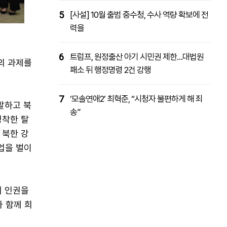
5
[사설] 10월 출범 중수청, 수사 역량 확보에 전
력을
6
트럼프, 원정출산 아기 시민권 제한…대법원
의 과제를
패소 뒤 행정명령 2건 강행
7
‘모솔연애2’ 최혁준, “시청자 불편하게 해 죄
발하고 북
송”
정착한 탈
 북한 강
업을 벌이
의 인권을
 함께 희