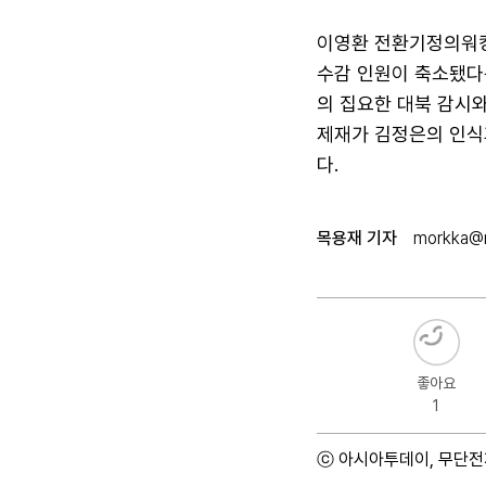
이영환 전환기정의워킹
수감 인원이 축소됐다는
의 집요한 대북 감시와
제재가 김정은의 인식
다.
목용재 기자
morkka@
좋아요
1
ⓒ 아시아투데이, 무단전