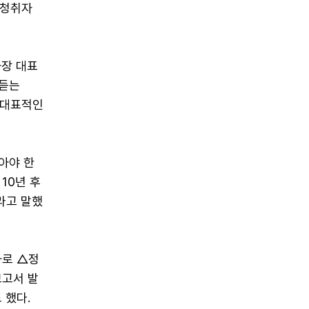
 청취자
가장 대표
 듣는
 대표적인
삼아야 한
10년 후
라고 말했
과로 △정
보고서 발
 했다.