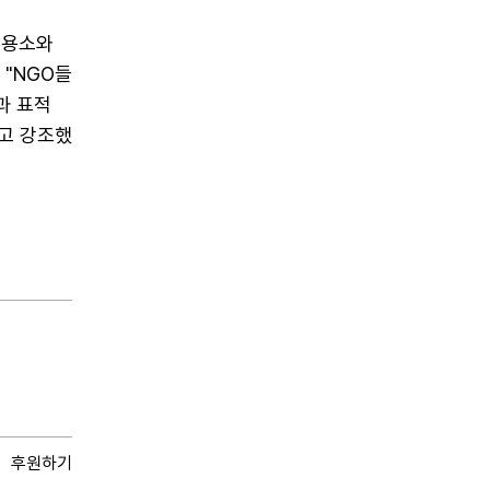
수용소와
 "NGO들
과 표적
고 강조했
후원하기