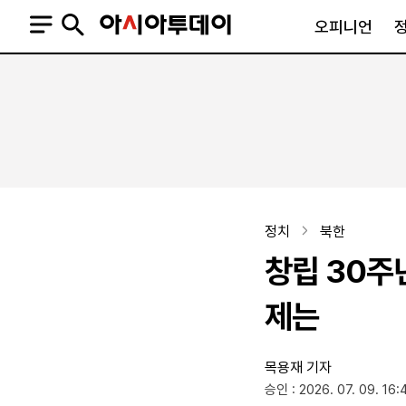
오피니언
오피니언
정치
사회
사설
정치일반
사회일반
칼럼·기고
청와대
사건·사고
기자의 눈
국회·정당
법원·검찰
피플
북한
교육·행정
정치
북한
외교
노동·복지·환경
창립 30주
국방
보건·의학
정부
제는
목용재 기자
SNS
승인 : 2026. 07. 09. 16:
뉴스스탠드
네이버블로그
아투TV(유튜브)
페이스북