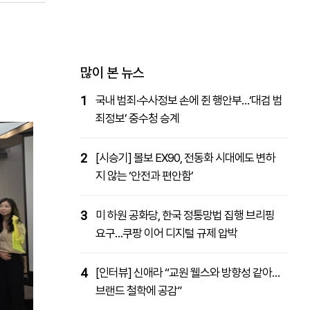
패밀리사이트
마켓파워
아투TV
대학동문골프최강전
많이 본 뉴스
1
국내 범죄·수사정보 손에 쥔 행안부…‘대검 범
죄정보’ 중수청 승계
2
[시승기] 볼보 EX90, 전동화 시대에도 변하
지 않는 ‘안전과 편안함’
3
미 하원 공화당, 한국 정통망법 집행 브리핑
요구…쿠팡 이어 디지털 규제 압박
4
[인터뷰] 신애라 “교원 웰스와 방향성 같아…
브랜드 철학에 공감”