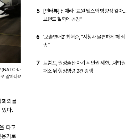
5
[인터뷰] 신애라 “교원 웰스와 방향성 같아…
브랜드 철학에 공감”
6
‘모솔연애2’ 최혁준, “시청자 불편하게 해 죄
송”
7
트럼프, 원정출산 아기 시민권 제한…대법원
(NATO·나
패소 뒤 행정명령 2건 강행
으로 갈아타며
정상회의를
 있다.
을 타고
전용기로