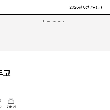
2026년 8월 7일(금)
Advertisements
문화·스포츠
최신
전체
방송
지면보기
가요
구독신청
영화
First Edition
문화
후원하기
두고
카
종교
제보24시
스포츠
알립니다
여행
기
인쇄하기