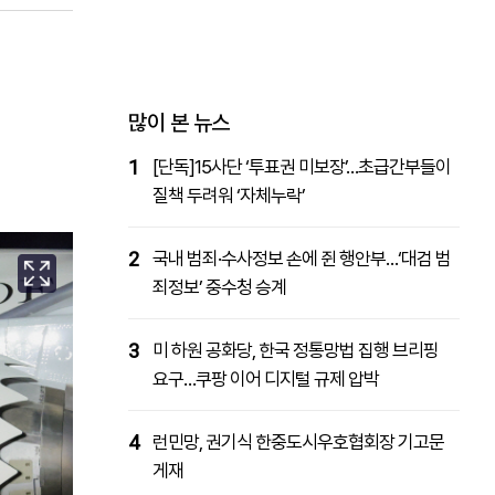
패밀리사이트
마켓파워
아투TV
대학동문골프최강전
많이 본 뉴스
1
[단독]15사단 ‘투표권 미보장’…초급간부들이
질책 두려워 ‘자체누락’
2
국내 범죄·수사정보 손에 쥔 행안부…‘대검 범
죄정보’ 중수청 승계
3
미 하원 공화당, 한국 정통망법 집행 브리핑
요구…쿠팡 이어 디지털 규제 압박
4
런민망, 권기식 한중도시우호협회장 기고문
게재