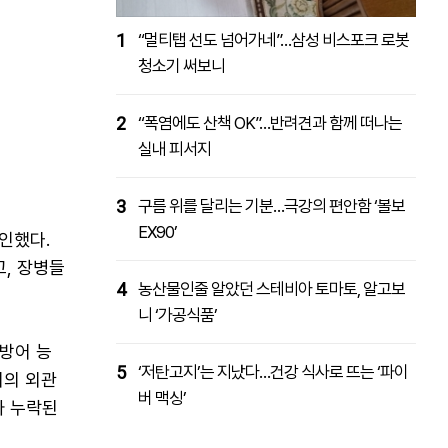
1
“멀티탭 선도 넘어가네”…삼성 비스포크 로봇
청소기 써보니
2
“폭염에도 산책 OK”…반려견과 함께 떠나는
실내 피서지
3
구름 위를 달리는 기분…극강의 편안함 ‘볼보
EX90’
인했다.
고, 장병들
4
농산물인줄 알았던 스테비아 토마토, 알고보
니 ‘가공식품’
 방어 능
5
‘저탄고지’는 지났다…건강 식사로 뜨는 ‘파이
기의 외관
버 맥싱’
가 누락된