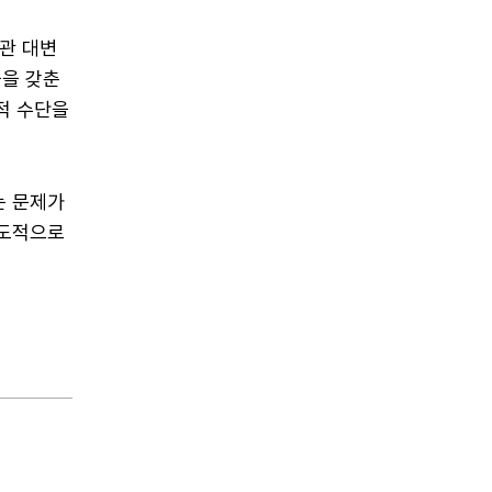
관 대변
콜을 갖춘
적 수단을
는 문제가
의도적으로