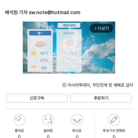
배석원 기자
sw.note@hotmail.com
더보기
arrow_forward_ios
ⓒ 아시아투데이, 무단전재 및 재배포 금지
Unmute
신문구독
후원하기
좋아요
슬퍼요
화나요
후속기사 원해요
0
0
0
0