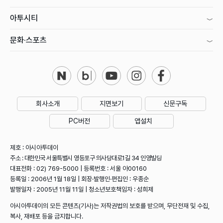
아투시티
문화·스포츠
회사소개
지면보기
신문구독
PC버전
앱설치
제호 : 아시아투데이
주소 : 대한민국 서울특별시 영등포구 의사당대로1길 34 인영빌딩
대표전화 : 02) 769-5000 | 등록번호 : 서울 아00160
등록일 : 2006년 1월 18일 | 회장·발행인·편집인 : 우종순
발행일자 : 2005년 11월 11일 | 청소년보호책임자 : 성희제
아시아투데이의 모든 콘텐츠(기사)는 저작권법의 보호를 받으며, 무단전재 및 수집,
복사, 재배포 등을 금지합니다.