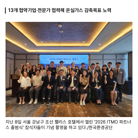
13개 협약기업·전문가 협력해 온실가스 감축목표 노력
마
운
대
켓
세
학
파
동
워
문
골
프
지난 8일 서울 강남구 조선 팰리스 호텔에서 열린 '2026 ITMO 파트너
스 출범식' 참석자들이 기념 촬영을 하고 있다./한국환경공단