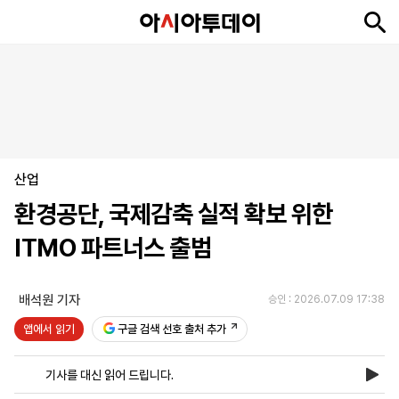
뉴
최
속
정
사
경
국
오
피
아
문
포
스
신
보
치
회
제
제
피
플
투
화
토
니
시
·
산업
언
티
스
포
환경공단, 국제감축 실적 확보 위한
츠
ITMO 파트너스 출범
ENGLISH
中
Tiếng
文
Việt
배석원 기자
승인 : 2026.07.09 17:38
앱에서 읽기
구글 검색 선호 출처 추가
지
신
후
제
회
앱
면
문
원
보
사
설
기사를 대신 읽어 드립니다.
보
구
하
24
소
치
기
독
기
시
개