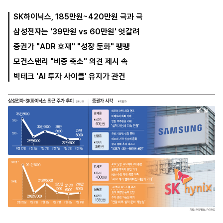
SK하이닉스, 185만원~420만원 극과 극
삼성전자는 '39만원 vs 60만원' 엇갈려
마
운
대
켓
세
학
증권가 "ADR 호재" "성장 둔화" 팽팽
파
동
워
문
모건스탠리 "비중 축소" 의견 제시 속
골
빅테크 'AI 투자 사이클' 유지가 관건
프