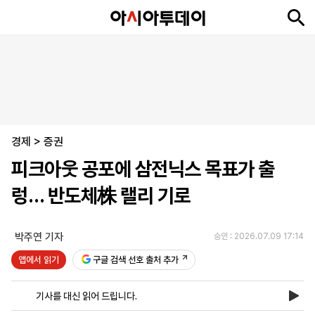
뉴
최
속
정
사
경
국
오
피
아
문
포
스
신
보
치
회
제
제
피
플
투
화
토
니
시
·
경제
언
티
스
>
증권
포
피크아웃 공포에 삼전닉스 목표가 출
츠
렁… 반도체株 랠리 기로
ENGLISH
中
Tiếng
文
Việt
박주연 기자
승인 : 2026.07.09 17:14
앱에서 읽기
구글 검색 선호 출처 추가
지
신
후
제
회
앱
면
문
원
보
사
설
기사를 대신 읽어 드립니다.
보
구
하
24
소
치
기
독
기
시
개