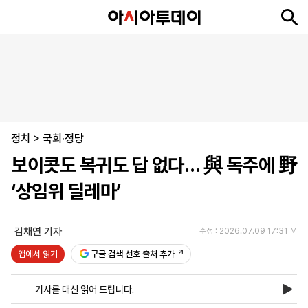
뉴
최
속
정
사
경
국
오
피
아
문
포
스
신
보
치
회
제
제
피
플
투
화
토
니
시
·
정치
언
티
스
>
국회·정당
포
보이콧도 복귀도 답 없다… 與 독주에 野
츠
‘상임위 딜레마’
ENGLISH
中
Tiếng
文
Việt
김채연 기자
수정 : 2026.07.09 17:31
앱에서 읽기
구글 검색 선호 출처 추가
지
신
후
제
회
앱
면
문
원
보
사
설
기사를 대신 읽어 드립니다.
보
구
하
24
소
치
기
독
기
시
개