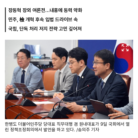
장동혁 장외 여론전…내홍에 동력 약화
민주, 檢 개혁 후속 입법 드라이브 속
마
운
대
켓
세
학
국힘, 단독 처리 저지 전략 고민 깊어져
파
동
워
문
골
프
한병도 더불어민주당 당대표 직무대행 겸 원내대표가 9일 국회에서 열
린 정책조정회의에서 발언을 하고 있다. /송의주 기자