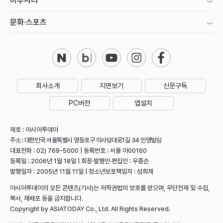
아투시티
문화·스포츠
회사소개
지면보기
신문구독
PC버전
앱설치
제호 : 아시아투데이
주소 : 대한민국 서울특별시 영등포구 의사당대로1길 34 인영빌딩
대표전화 : 02) 769-5000 | 등록번호 : 서울 아00160
등록일 : 2006년 1월 18일 | 회장·발행인·편집인 : 우종순
발행일자 : 2005년 11월 11일 | 청소년보호책임자 : 성희제
아시아투데이의 모든 콘텐츠(기사)는 저작권법의 보호를 받으며, 무단전재 및 수집,
복사, 재배포 등을 금지합니다.
Copyright by ASIATODAY Co., Ltd. All Rights Reserved.