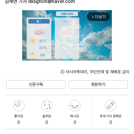
김채연 기자
dksgh06@naver.com
더보기
arrow_forward_ios
ⓒ 아시아투데이, 무단전재 및 재배포 금지
Mute
신문구독
후원하기
좋아요
슬퍼요
화나요
후속기사 원해요
0
0
0
0