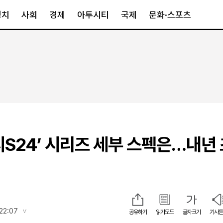
정치
사회
경제
아투시티
국제
문화·스포츠
경제
아투시티
국제
경제일반
종합
세계일반
정책
메트로
아시아·호주
금융·증권
경기·인천
북미
산업
세종·충청
중남미
IT·과학
영남
유럽
시S24’ 시리즈 세부 스펙은…내년 
부동산
호남
중동·아프리
유통
강원
중기·벤처
제주
22:07
공유하기
읽기모드
글자크기
기사듣
인스타그램