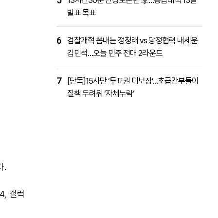
5
13시간30분 난상토론한 李…공급대책 13일
발표 목표
6
검찰개혁 뽐내는 정청래 vs 당정협력 내세운
김민석…오늘 민주 전대 2라운드
7
[단독]15사단 ‘투표권 미보장’…초급간부들이
질책 두려워 ‘자체누락’
다.
4, 갤럭