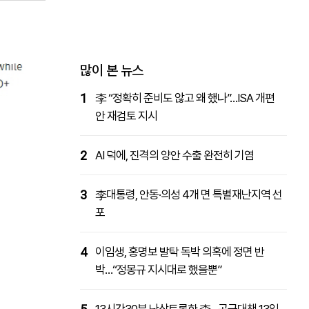
패밀리사이트
마켓파워
아투TV
대학동문골프최강전
많이 본 뉴스
1
李 “정확히 준비도 않고 왜 했나”…ISA 개편
안 재검토 지시
2
AI 덕에, 진격의 양안 수출 완전히 기염
3
李대통령, 안동·의성 4개 면 특별재난지역 선
포
4
이임생, 홍명보 발탁 독박 의혹에 정면 반
박…“정몽규 지시대로 했을뿐”