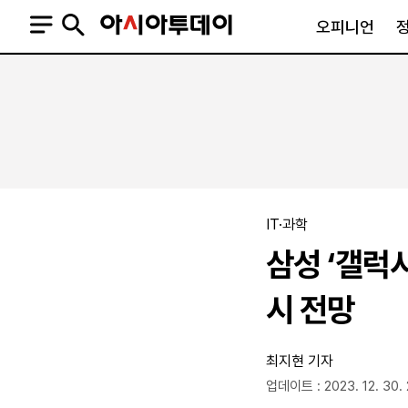
오피니언
오피니언
정치
사회
사설
정치일반
사회일반
칼럼·기고
청와대
사건·사고
기자의 눈
국회·정당
법원·검찰
피플
북한
교육·행정
IT·과학
외교
노동·복지·환경
삼성 ‘갤럭
국방
보건·의학
정부
시 전망
최지현 기자
업데이트 : 2023. 12. 30. 
SNS
뉴스스탠드
네이버블로그
아투TV(유튜브)
페이스북