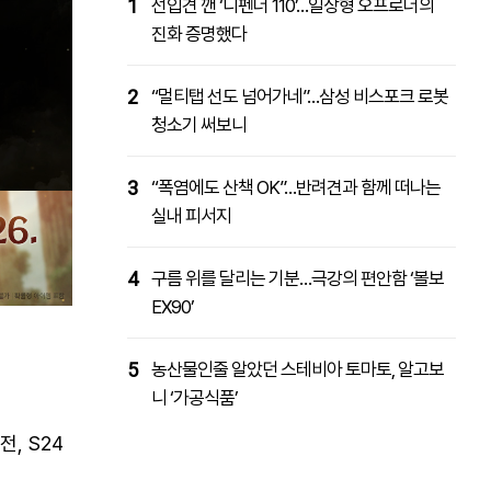
1
선입견 깬 ‘디펜더 110’…일상형 오프로더의
진화 증명했다
2
“멀티탭 선도 넘어가네”…삼성 비스포크 로봇
청소기 써보니
3
“폭염에도 산책 OK”…반려견과 함께 떠나는
실내 피서지
4
구름 위를 달리는 기분…극강의 편안함 ‘볼보
EX90’
5
농산물인줄 알았던 스테비아 토마토, 알고보
니 ‘가공식품’
, S24