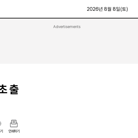
2026년 8월 8일(토)
Advertisements
문화·스포츠
최신
전체
방송
지면보기
가요
구독신청
영화
First Edition
문화
초 출
후원하기
카
종교
제보24시
스포츠
알립니다
여행
기
인쇄하기