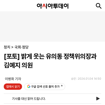
뉴
최
속
정
사
경
국
오
피
아
문
포
스
신
보
치
회
제
제
피
플
투
화
토
니
시
·
정치
언
티
스
>
국회·정당
포
[포토] 밝게 웃는 유의동 정책위의장과
츠
김예지 의원
ENGLISH
中
Tiếng
文
Việt
이병화 기자
승인 : 2024.01.04 14:50
앱에서 읽기
구글 검색 선호 출처 추가
지
신
후
제
회
앱
면
문
원
보
사
설
기사를 대신 읽어 드립니다.
보
구
하
24
소
치
기
독
기
시
개