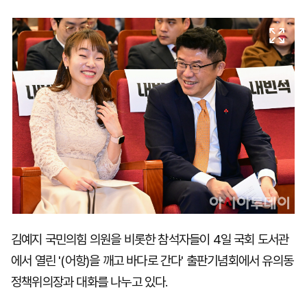
마
운
대
켓
세
학
파
동
워
문
골
프
김예지 국민의힘 의원을 비롯한 참석자들이 4일 국회 도서관
에서 열린 '(어항)을 깨고 바다로 간다' 출판기념회에서 유의동
정책위의장과 대화를 나누고 있다.