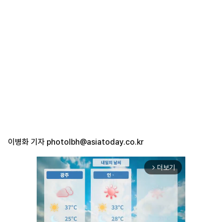
이병화 기자
photolbh@asiatoday.co.kr
더보기
arrow_forward_ios