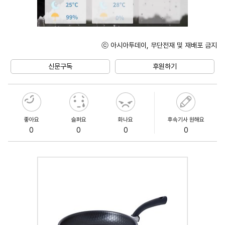
ⓒ 아시아투데이, 무단전재 및 재배포 금지
Unmute
신문구독
후원하기
좋아요
슬퍼요
화나요
후속기사 원해요
0
0
0
0