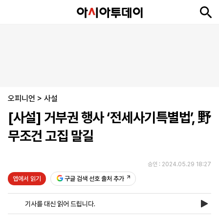
뉴
최
속
정
사
경
국
오
피
아
문
포
스
신
보
치
회
제
제
피
플
투
화
토
니
시
·
오피니언
언
티
스
>
사설
포
[사설] 거부권 행사 ‘전세사기특별법’, 野
츠
무조건 고집 말길
ENGLISH
中
Tiếng
文
Việt
승인 : 2024.05.29 18:27
앱에서 읽기
구글 검색 선호 출처 추가
지
신
후
제
회
앱
면
문
원
보
사
설
기사를 대신 읽어 드립니다.
보
구
하
24
소
치
기
독
기
시
개