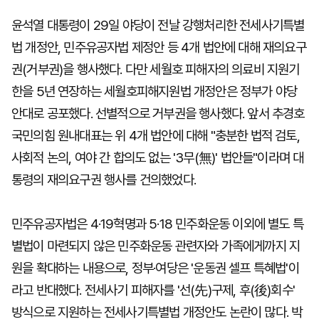
윤석열 대통령이 29일 야당이 전날 강행처리한 전세사기특별
법 개정안, 민주유공자법 제정안 등 4개 법안에 대해 재의요구
마
운
대
켓
세
학
권(거부권)을 행사했다. 다만 세월호 피해자의 의료비 지원기
파
동
워
문
한을 5년 연장하는 세월호피해지원법 개정안은 정부가 야당
골
안대로 공포했다. 선별적으로 거부권을 행사했다. 앞서 추경호
프
국민의힘 원내대표는 위 4개 법안에 대해 "충분한 법적 검토,
사회적 논의, 여야 간 합의도 없는 '3무(無)' 법안들"이라며 대
통령의 재의요구권 행사를 건의했었다.
민주유공자법은 4·19혁명과 5·18 민주화운동 이외에 별도 특
별법이 마련되지 않은 민주화운동 관련자와 가족에게까지 지
원을 확대하는 내용으로, 정부·여당은 '운동권 셀프 특혜법'이
라고 반대했다. 전세사기 피해자를 '선(先)구제, 후(後)회수'
방식으로 지원하는 전세사기특별법 개정안도 논란이 많다. 박