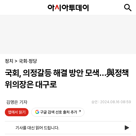
뉴
최
속
정
사
경
국
오
피
아
문
포
스
신
보
치
회
제
제
피
플
투
화
토
니
시
·
정치
언
티
스
>
국회·정당
포
국회, 의정갈등 해결 방안 모색…與정책
츠
위의장은 대구로
ENGLISH
中
Tiếng
文
Việt
김명은 기자
승인 : 2024.08.16 08:59
앱에서 읽기
구글 검색 선호 출처 추가
지
신
후
제
회
앱
면
문
원
보
사
설
기사를 대신 읽어 드립니다.
보
구
하
24
소
치
기
독
기
시
개