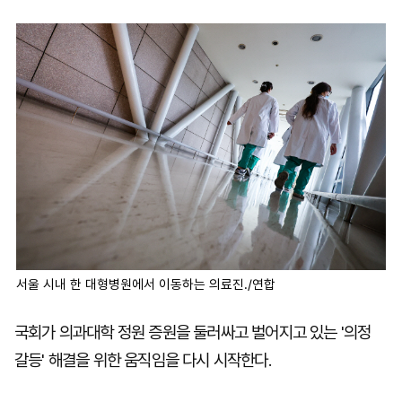
마
운
대
켓
세
학
파
동
워
문
골
프
서울 시내 한 대형병원에서 이동하는 의료진./연합
국회가 의과대학 정원 증원을 둘러싸고 벌어지고 있는 '의정
갈등' 해결을 위한 움직임을 다시 시작한다.