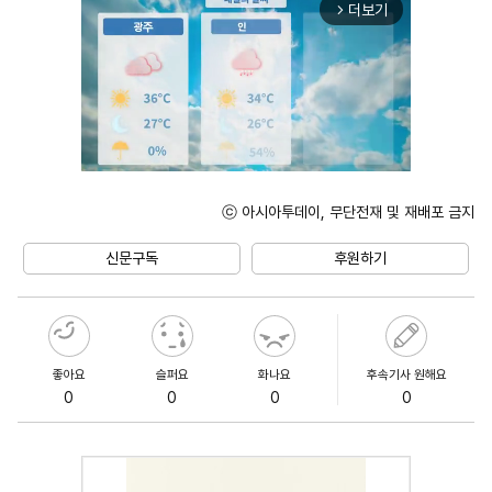
더보기
arrow_forward_ios
ⓒ 아시아투데이, 무단전재 및 재배포 금지
Unmute
신문구독
후원하기
좋아요
슬퍼요
화나요
후속기사 원해요
0
0
0
0