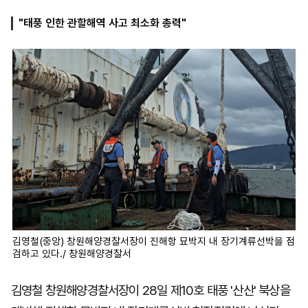
"태풍 인한 관할해역 사고 최소화 총력"
마
운
대
켓
세
학
파
동
워
문
골
프
김영철(중앙) 창원해양경찰서장이 진해항 묘박지 내 장기계류선박을 점
검하고 있다./ 창원해양경찰서
김영철 창원해양경찰서장이 28일 제10호 태풍 '산산' 북상을