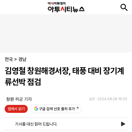
뉴
최
속
정
사
경
국
오
피
아
문
포
스
신
보
치
회
제
제
피
플
투
화
토
니
시
·
전국
언
티
스
>
경남
포
김영철 창원해경서장, 태풍 대비 장기계
츠
류선박 점검
ENGLISH
中
Tiếng
文
Việt
창원
허균 기자
승인 : 2024.08.28 16:25
앱에서 읽기
구글 검색 선호 출처 추가
지
신
후
제
회
앱
면
문
원
보
사
설
기사를 대신 읽어 드립니다.
보
구
하
24
소
치
기
독
기
시
개