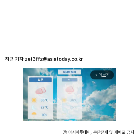
허균 기자
zet3ffz@asiatoday.co.kr
더보기
arrow_forward_ios
ⓒ 아시아투데이, 무단전재 및 재배포 금지
Unmute