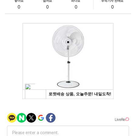
좋아요
슬퍼요
화나요
후속기사 원해요
0
0
0
0