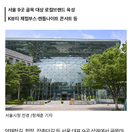
서울 9곳 골목 대상 로컬브랜드 육성
K뷰티 체험부스·캔들나이트 콘서트 등
마
운
대
켓
세
학
파
동
워
문
골
프
서울시청 전경 /정재훈 기자
양재천길, 합정, 장충단길 등 서울 대표 9곳 상권에서 골목마