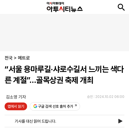
뉴
최
속
정
사
경
국
오
피
아
문
포
스
신
보
치
회
제
제
피
플
투
화
토
니
시
·
전국
언
티
스
>
메트로
포
“서울 용마루길·샤로수길서 느끼는 색다
츠
른 계절”…골목상권 축제 개최
ENGLISH
中
Tiếng
文
Việt
김소영 기자
승인 : 2024.10.02 06:00
앱에서 읽기
구글 검색 선호 출처 추가
지
신
후
제
회
앱
면
문
원
보
사
설
기사를 대신 읽어 드립니다.
보
구
하
24
소
치
기
독
기
시
개