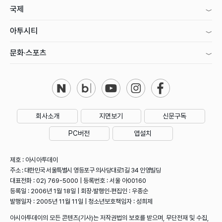
국제
아투시티
문화·스포츠
회사소개
지면보기
신문구독
PC버전
앱설치
제호 : 아시아투데이
주소 : 대한민국 서울특별시 영등포구 의사당대로1길 34 인영빌딩
대표전화 : 02) 769-5000 | 등록번호 : 서울 아00160
등록일 : 2006년 1월 18일 | 회장·발행인·편집인 : 우종순
발행일자 : 2005년 11월 11일 | 청소년보호책임자 : 성희제
아시아투데이의 모든 콘텐츠(기사)는 저작권법의 보호를 받으며, 무단전재 및 수집,