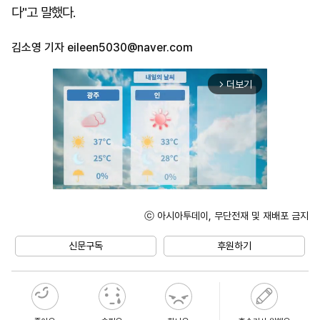
다"고 말했다.
김소영 기자
eileen5030@naver.com
더보기
arrow_forward_ios
ⓒ 아시아투데이, 무단전재 및 재배포 금지
Unmute
신문구독
후원하기