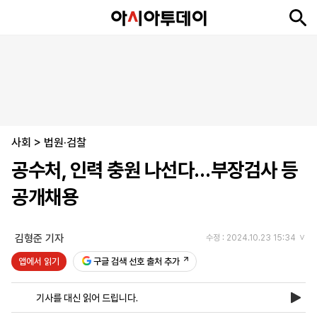
뉴
최
속
정
사
경
국
오
피
아
문
포
스
신
보
치
회
제
제
피
플
투
화
토
니
시
·
사회
언
티
스
>
법원·검찰
포
공수처, 인력 충원 나선다…부장검사 등
츠
공개채용
ENGLISH
中
Tiếng
文
Việt
김형준 기자
수정 : 2024.10.23 15:34
앱에서 읽기
구글 검색 선호 출처 추가
지
신
후
제
회
앱
면
문
원
보
사
설
기사를 대신 읽어 드립니다.
보
구
하
24
소
치
기
독
기
시
개