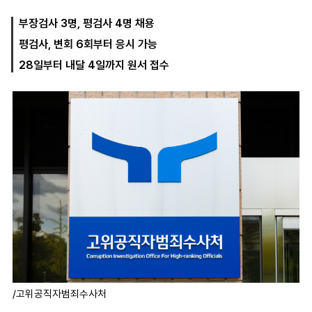
부장검사 3명, 평검사 4명 채용
평검사, 변회 6회부터 응시 가능
마
운
대
켓
세
학
28일부터 내달 4일까지 원서 접수
파
동
워
문
골
프
/고위공직자범죄수사처