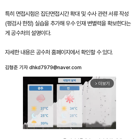
특히 면접시험은 집단면접시간 확대 및 수사 관련 서류 작성
(평검사 한정) 실습을 추가해 우수 인재 변별력을 확보한다는
게 공수처의 설명이다.
자세한 내용은 공수처 홈페이지에서 확인할 수 있다.
김형준 기자
dhkd7979@naver.com
더보기
arrow_forward_ios