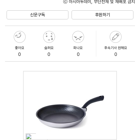
ⓒ 아시아투데이, 무단전재 및 재배포 금지
Unmute
신문구독
후원하기
좋아요
슬퍼요
화나요
후속기사 원해요
0
0
0
0