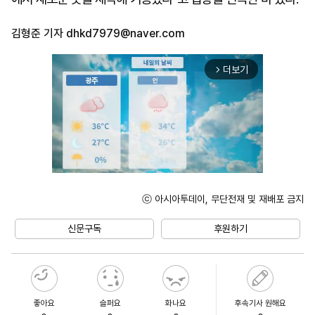
김형준 기자
dhkd7979@naver.com
더보기
arrow_forward_ios
ⓒ 아시아투데이, 무단전재 및 재배포 금지
Mute
신문구독
후원하기
좋아요
슬퍼요
화나요
후속기사 원해요