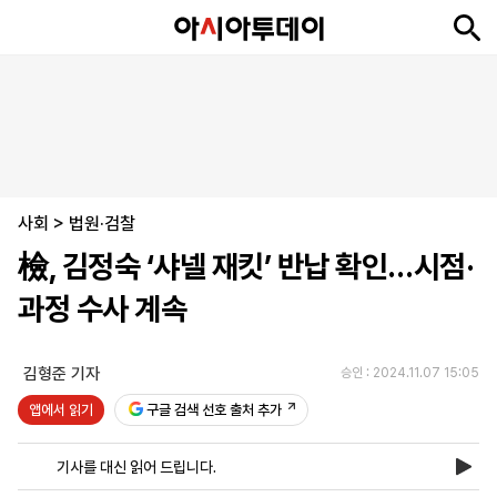
뉴
최
속
정
사
경
국
오
피
아
문
포
스
신
보
치
회
제
제
피
플
투
화
토
니
시
·
사회
언
티
스
>
법원·검찰
포
檢, 김정숙 ‘샤넬 재킷’ 반납 확인…시점·
츠
과정 수사 계속
ENGLISH
中
Tiếng
文
Việt
김형준 기자
승인 : 2024.11.07 15:05
앱에서 읽기
구글 검색 선호 출처 추가
지
신
후
제
회
앱
면
문
원
보
사
설
기사를 대신 읽어 드립니다.
보
구
하
24
소
치
기
독
기
시
개