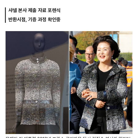
샤넬 본사 제출 자료 포렌식
반환시점, 기증 과정 확인중
마
운
대
켓
세
학
파
동
워
문
골
프