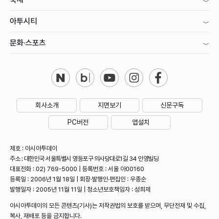
아투시티
문화·스포츠
회사소개
지면보기
신문구독
PC버전
앱설치
제호 : 아시아투데이
주소 : 대한민국 서울특별시 영등포구 의사당대로1길 34 인영빌딩
대표전화 : 02) 769-5000 | 등록번호 : 서울 아00160
등록일 : 2006년 1월 18일 | 회장·발행인·편집인 : 우종순
발행일자 : 2005년 11월 11일 | 청소년보호책임자 : 성희제
아시아투데이의 모든 콘텐츠(기사)는 저작권법의 보호를 받으며, 무단전재 및 수집,
복사, 재배포 등을 금지합니다.