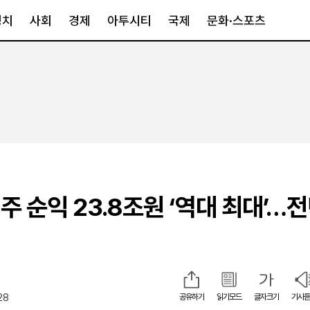
정치
사회
경제
아투시티
국제
문화·스포츠
경제
아투시티
국제
경제일반
종합
세계일반
정책
메트로
아시아·호주
금융·증권
경기·인천
북미
산업
세종·충청
중남미
IT·과학
영남
유럽
주 순익 23.8조원 ‘역대 최대’…
부동산
호남
중동·아프리
유통
강원
중기·벤처
제주
28
공유하기
읽기모드
글자크기
기사듣
인스타그램