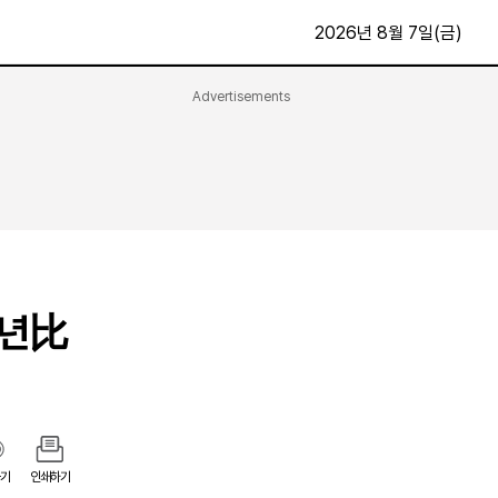
2026년 8월 7일(금)
Advertisements
문화·스포츠
최신
전체
방송
지면보기
가요
구독신청
영화
First Edition
문화
후원하기
전년比
카
종교
제보24시
스포츠
알립니다
여행
기
인쇄하기