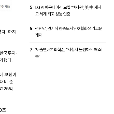
5
LG AI 파운데이션 모델 ‘엑사원’, 美·中 제치
고 세계 최고 성능 입증
6
런민망, 권기식 한중도시우호협회장 기고문
다. 하지
게재
7
‘모솔연애2’ 최혁준, “시청자 불편하게 해 죄
·한국투자·
송”
증가했다.
이어 보험이
 대비 순
4225억
0조