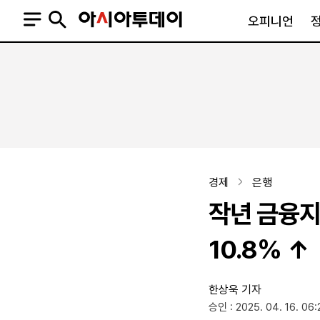
오피니언
오피니언
정치
사회
사설
정치일반
사회일반
칼럼·기고
청와대
사건·사고
기자의 눈
국회·정당
법원·검찰
피플
북한
교육·행정
경제
은행
외교
노동·복지·환경
작년 금융지
국방
보건·의학
정부
10.8% ↑
한상욱 기자
SNS
승인 : 2025. 04. 16. 06:
뉴스스탠드
네이버블로그
아투TV(유튜브)
페이스북