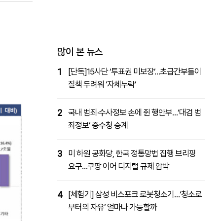
패밀리사이트
마켓파워
아투TV
대학동문골프최강전
많이 본 뉴스
1
[단독]15사단 ‘투표권 미보장’…초급간부들이
질책 두려워 ‘자체누락’
2
국내 범죄·수사정보 손에 쥔 행안부…‘대검 범
죄정보’ 중수청 승계
3
미 하원 공화당, 한국 정통망법 집행 브리핑
요구…쿠팡 이어 디지털 규제 압박
4
[체험기] 삼성 비스포크 로봇청소기…‘청소로
부터의 자유’ 얼마나 가능할까