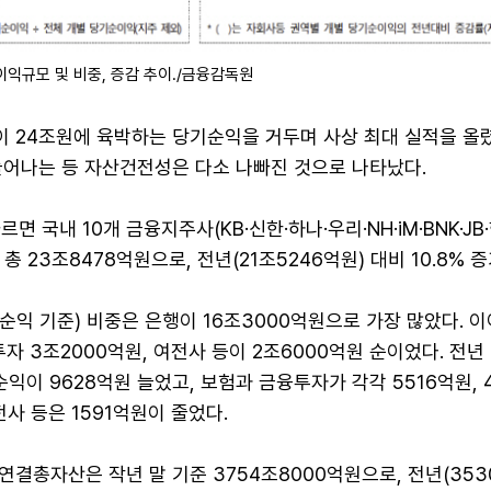
익규모 및 비중, 증감 추이./금융감독원
 24조원에 육박하는 당기순익을 거두며 사상 최대 실적을 올렸
늘어나는 등 자산건전성은 다소 나빠진 것으로 나타났다.
면 국내 10개 금융지주사(KB·신한·하나·우리·NH·iM·BNK·JB
 23조8478억원으로, 전년(21조5246억원) 대비 10.8% 
익 기준) 비중은 은행이 16조3000억원으로 가장 많았다. 
투자 3조2000억원, 여전사 등이 2조6000억원 순이었다. 전년
순익이 9628억원 늘었고, 보험과 금융투자가 각각 5516억원, 
전사 등은 1591억원이 줄었다.
결총자산은 작년 말 기준 3754조8000억원으로, 전년(353