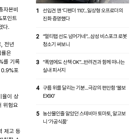
 총자본비
1
선입견 깬 ‘디펜더 110’…일상형 오프로더의
1%포인트
진화 증명했다
졌다.
2
“멀티탭 선도 넘어가네”…삼성 비스포크 로봇
, 전년
청소기 써보니
립률은
2%를 기록
3
“폭염에도 산책 OK”…반려견과 함께 떠나는
0.9%포
실내 피서지
4
구름 위를 달리는 기분…극강의 편안함 ‘볼보
EX90’
비율이 상
재 위험요
5
농산물인줄 알았던 스테비아 토마토, 알고보
니 ‘가공식품’
 제고 등