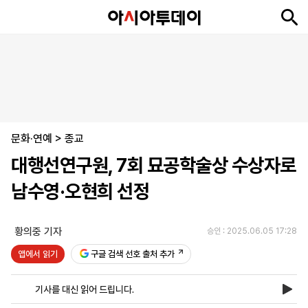
뉴
최
속
정
사
경
국
오
피
아
문
포
스
신
보
치
회
제
제
피
플
투
화
토
니
시
·
문화·연예
언
티
스
>
종교
포
대행선연구원, 7회 묘공학술상 수상자로
츠
남수영·오현희 선정
ENGLISH
中
Tiếng
文
Việt
황의중 기자
승인 : 2025.06.05 17:28
앱에서 읽기
구글 검색 선호 출처 추가
지
신
후
제
회
앱
면
문
원
보
사
설
기사를 대신 읽어 드립니다.
보
구
하
24
소
치
기
독
기
시
개