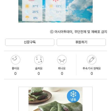
ⓒ 아시아투데이, 무단전재 및 재배포 금지
Unmute
신문구독
후원하기
좋아요
슬퍼요
화나요
후속기사 원해요
0
0
0
0