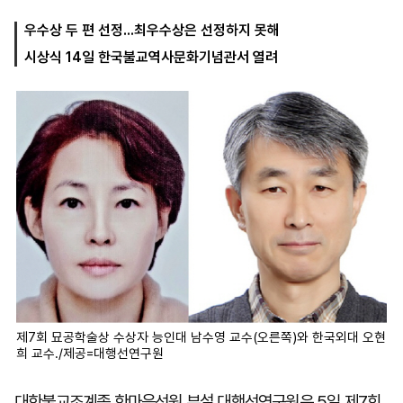
우수상 두 편 선정...최우수상은 선정하지 못해
시상식 14일 한국불교역사문화기념관서 열려
마
운
대
켓
세
학
파
동
워
문
골
프
제7회 묘공학술상 수상자 능인대 남수영 교수(오른쪽)와 한국외대 오현
희 교수./제공=대행선연구원
대한불교조계종 한마음선원 부설 대행선연구원은 5일 제7회