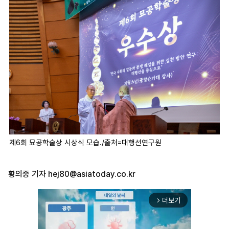
제6회 묘공학술상 시상식 모습./출처=대행선연구원
황의중 기자
hej80@asiatoday.co.kr
더보기
arrow_forward_ios