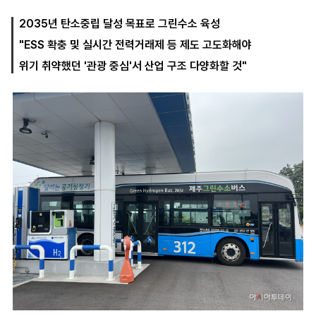
2035년 탄소중립 달성 목표로 그린수소 육성
"ESS 확충 및 실시간 전력거래제 등 제도 고도화해야
마
운
대
켓
세
학
위기 취약했던 '관광 중심'서 산업 구조 다양화할 것"
파
동
워
문
골
프