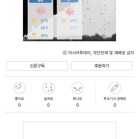
ⓒ 아시아투데이, 무단전재 및 재배포 금지
Unmute
신문구독
후원하기
좋아요
슬퍼요
화나요
후속기사 원해요
0
0
0
0