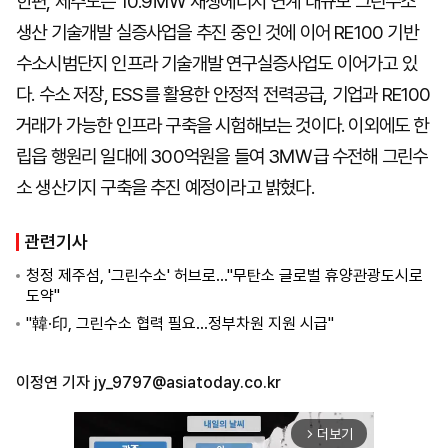
한편, 제주도는 10.9㎿ 재생에너지 연계 대규모 그린수소
생산 기술개발 실증사업을 추진 중인 것에 이어 RE100 기반
수소시범단지 인프라 기술개발 연구실증사업도 이어가고 있
다. 수소 저장, ESS를 활용한 안정적 전력공급, 기업과 RE100
거래가 가능한 인프라 구축을 시험해보는 것이다. 이외에도 한
립읍 행원리 일대에 300억원을 들여 3㎿급 수전해 그린수
소 생산기지 구축을 추진 예정이라고 밝혔다.
관련기사
청정 제주섬, '그린수소' 허브로…"무탄소 글로벌 휴양관광도시로
도약"
"韓·印, 그린수소 협력 필요…정부차원 지원 시급"
이정연 기자
jy_9797@asiatoday.co.kr
더보기
arrow_forward_ios