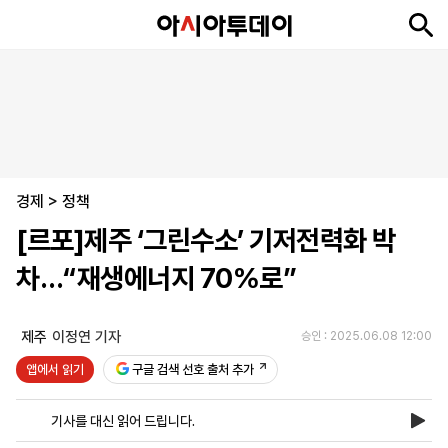
뉴
최
속
정
사
경
국
오
피
아
문
포
스
신
보
치
회
제
제
피
플
투
화
토
니
시
·
경제
언
티
스
>
정책
포
[르포]제주 ‘그린수소’ 기저전력화 박
츠
차…“재생에너지 70%로”
ENGLISH
中
Tiếng
文
Việt
제주
이정연 기자
승인 : 2025.06.08 12:00
앱에서 읽기
구글 검색 선호 출처 추가
지
신
후
제
회
앱
면
문
원
보
사
설
기사를 대신 읽어 드립니다.
보
구
하
24
소
치
기
독
기
시
개