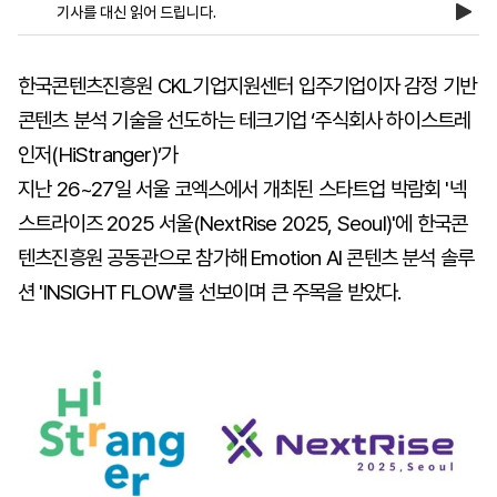
기사를 대신 읽어 드립니다.
마
운
대
한국콘텐츠진흥원 CKL기업지원센터 입주기업이자 감정 기반
켓
세
학
파
동
콘텐츠 분석 기술을 선도하는 테크기업 ‘주식회사 하이스트레
워
문
인저(HiStranger)’가
골
프
지난 26~27일 서울 코엑스에서 개최된 스타트업 박람회 '넥
스트라이즈 2025 서울(NextRise 2025, Seoul)'에 한국콘
텐츠진흥원 공동관으로 참가해 Emotion AI 콘텐츠 분석 솔루
션 'INSIGHT FLOW'를 선보이며 큰 주목을 받았다.