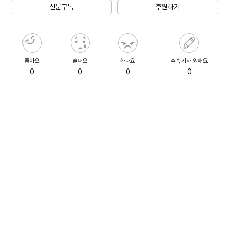
신문구독
후원하기
좋아요
슬퍼요
화나요
후속기사 원해요
0
0
0
0