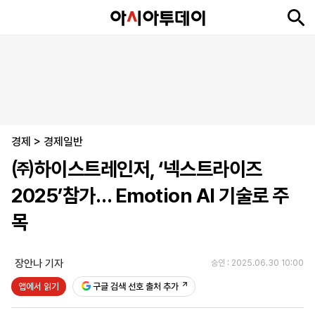
뉴
최
속
정
사
경
국
오
피
아
문
포
스
신
보
치
회
제
제
피
플
투
화
토
니
시
·
경제
언
티
스
>
경제일반
포
㈜하이스트레인저, ‘넥스트라이즈
츠
2025’참가… Emotion AI 기술로 주
ENGLISH
中
Tiếng
목
文
Việt
장안나 기자
승인 : 2025.06.30 10:00
지
신
후
제
회
앱
앱에서 읽기
구글 검색 선호 출처 추가
면
문
원
보
사
설
보
구
하
24
소
치
기
독
기
시
개