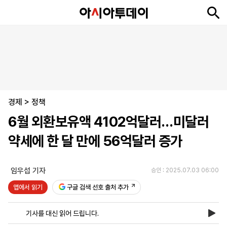
뉴
최
속
정
사
경
국
오
피
아
문
포
스
신
보
치
회
제
제
피
플
투
화
토
니
시
·
경제
언
티
스
>
정책
포
6월 외환보유액 4102억달러…미달러
츠
약세에 한 달 만에 56억달러 증가
ENGLISH
中
Tiếng
文
Việt
임우섭 기자
승인 : 2025.07.03 06:00
앱에서 읽기
구글 검색 선호 출처 추가
지
신
후
제
회
앱
면
문
원
보
사
설
기사를 대신 읽어 드립니다.
보
구
하
24
소
치
기
독
기
시
개