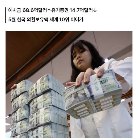
예치금 68.6억달러↑유가증권 14.7억달러↓
5월 한국 외환보유액 세계 10위 이어가
마
운
대
켓
세
학
파
동
워
문
골
프