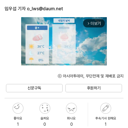
임우섭 기자
o_lws@daum.net
더보기
arrow_forward_ios
ⓒ 아시아투데이, 무단전재 및 재배포 금지
Unmute
신문구독
후원하기
좋아요
슬퍼요
화나요
후속기사 원해요
1
0
0
1