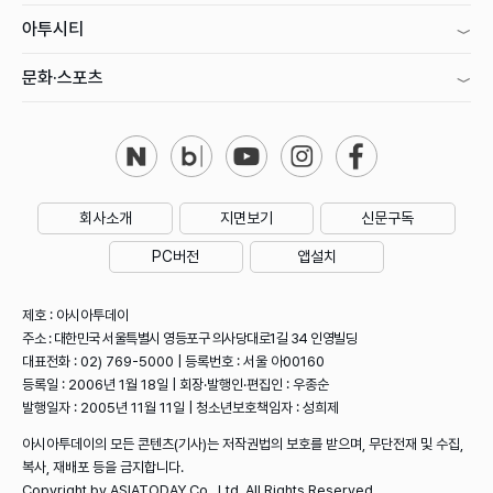
아투시티
문화·스포츠
회사소개
지면보기
신문구독
PC버전
앱설치
제호 : 아시아투데이
주소 : 대한민국 서울특별시 영등포구 의사당대로1길 34 인영빌딩
대표전화 : 02) 769-5000 | 등록번호 : 서울 아00160
등록일 : 2006년 1월 18일 | 회장·발행인·편집인 : 우종순
발행일자 : 2005년 11월 11일 | 청소년보호책임자 : 성희제
아시아투데이의 모든 콘텐츠(기사)는 저작권법의 보호를 받으며, 무단전재 및 수집,
복사, 재배포 등을 금지합니다.
Copyright by ASIATODAY Co., Ltd. All Rights Reserved.