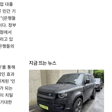
업 대출
 민간 기
"(은행들
이다. 정부
 점에서
리고 있
 은행들의
지금 뜨는 뉴스
'를 통해
적인 효과
계된 '인
가 되는
이 치밀
 기대한