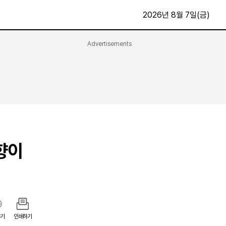
2026년 8월 7일(금)
Advertisements
문화·스포츠
최신
전체
방송
지면보기
가요
구독신청
영화
First Edition
문화
후원하기
향이
카
종교
제보24시
스포츠
알립니다
여행
기
인쇄하기