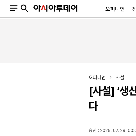
오피니언
오피니언
정치
사회
사설
정치일반
사회일반
칼럼·기고
청와대
사건·사고
기자의 눈
국회·정당
법원·검찰
피플
북한
교육·행정
오피니언
사설
외교
노동·복지·환경
[사설] ‘
국방
보건·의학
정부
다
SNS
승인 : 2025. 07. 29. 00:
뉴스스탠드
네이버블로그
아투TV(유튜브)
페이스북