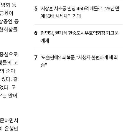
앙회 등
5
서장훈 서초동 빌딩 450억 매물로…26년 만
"금융이
에 16배 시세차익 기대
소상공인 등
 협회장들
6
런민망, 권기식 한중도시우호협회장 기고문
게재
 중심으로
7
‘모솔연애2’ 최혁준, “시청자 불편하게 해 죄
행들의 고
송”
주의 순이
 썼다. 같
었다. 고
'는 말이
주문하면서
이 은행만