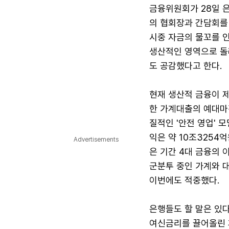
금융위원회가 28일 
의 협회장과 간담회를 
시중 자금의 물꼬를 인
생산적인 영역으로 돌
도 공감했다고 한다.
현재 생산적 금융이 
한 가계대출의 예대마
질적인 '안전 영업' 
익은 약 10조3254억
Advertisements
은 기간 4대 금융의 
군분투 중인 가계와 대
이번에도 적중했다.
은행들도 할 말은 있
여신금리를 끌어올린 