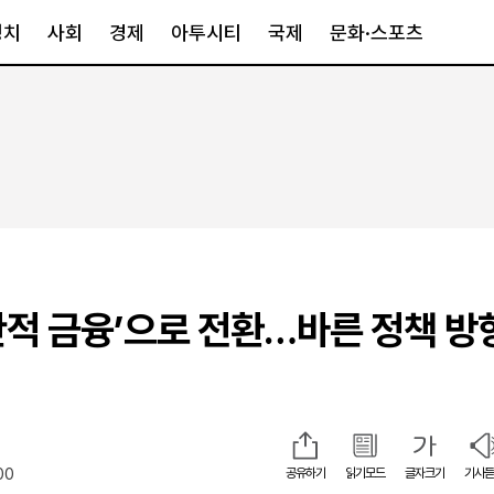
정치
사회
경제
아투시티
국제
문화·스포츠
경제
아투시티
국제
경제일반
종합
세계일반
정책
메트로
아시아·호주
금융·증권
경기·인천
북미
산업
세종·충청
중남미
IT·과학
영남
유럽
생산적 금융’으로 전환…바른 정책 방
부동산
호남
중동·아프리
유통
강원
중기·벤처
제주
00
공유하기
읽기모드
글자크기
기사듣
인스타그램