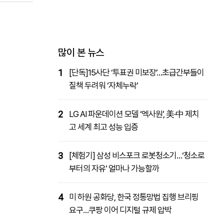
패밀리사이트
마켓파워
아투TV
대학동문골프최강전
많이 본 뉴스
1
[단독]15사단 ‘투표권 미보장’…초급간부들이
질책 두려워 ‘자체누락’
2
LG AI 파운데이션 모델 ‘엑사원’, 美·中 제치
고 세계 최고 성능 입증
3
[체험기] 삼성 비스포크 로봇청소기…‘청소로
부터의 자유’ 얼마나 가능할까
4
미 하원 공화당, 한국 정통망법 집행 브리핑
요구…쿠팡 이어 디지털 규제 압박