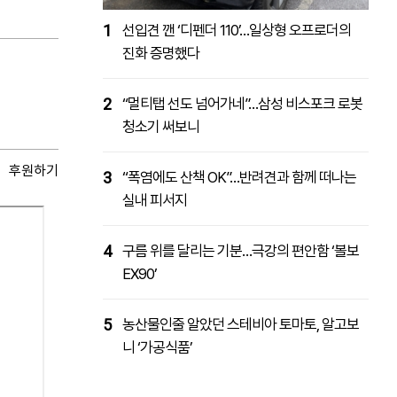
1
선입견 깬 ‘디펜더 110’…일상형 오프로더의
진화 증명했다
2
“멀티탭 선도 넘어가네”…삼성 비스포크 로봇
청소기 써보니
후원하기
3
“폭염에도 산책 OK”…반려견과 함께 떠나는
실내 피서지
4
구름 위를 달리는 기분…극강의 편안함 ‘볼보
EX90’
5
농산물인줄 알았던 스테비아 토마토, 알고보
니 ‘가공식품’