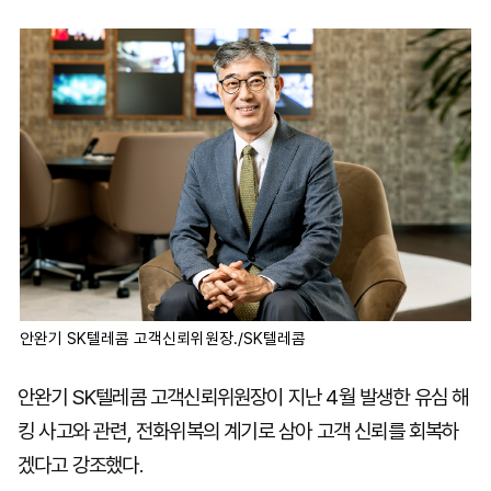
마
운
대
켓
세
학
파
동
워
문
골
프
안완기 SK텔레콤 고객신뢰위원장./SK텔레콤
안완기 SK텔레콤 고객신뢰위원장이 지난 4월 발생한 유심 해
킹 사고와 관련, 전화위복의 계기로 삼아 고객 신뢰를 회복하
겠다고 강조했다.