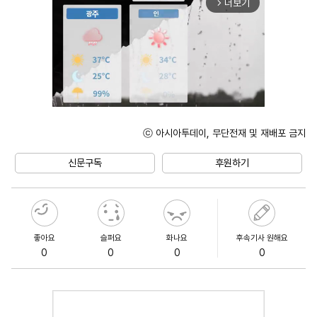
더보기
arrow_forward_ios
ⓒ 아시아투데이, 무단전재 및 재배포 금지
Unmute
신문구독
후원하기
좋아요
슬퍼요
화나요
후속기사 원해요
0
0
0
0