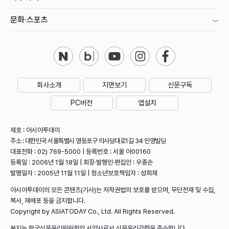
문화·스포츠
회사소개
지면보기
신문구독
PC버전
앱설치
제호 : 아시아투데이
주소 : 대한민국 서울특별시 영등포구 의사당대로1길 34 인영빌딩
대표전화 : 02) 769-5000 | 등록번호 : 서울 아00160
등록일 : 2006년 1월 18일 | 회장·발행인·편집인 : 우종순
발행일자 : 2005년 11월 11일 | 청소년보호책임자 : 성희제
아시아투데이의 모든 콘텐츠(기사)는 저작권법의 보호를 받으며, 무단전재 및 수집,
복사, 재배포 등을 금지합니다.
Copyright by ASIATODAY Co., Ltd. All Rights Reserved.
본지는 한국신문윤리위원회의 서약사로서 신문윤리강령을 준수합니다.