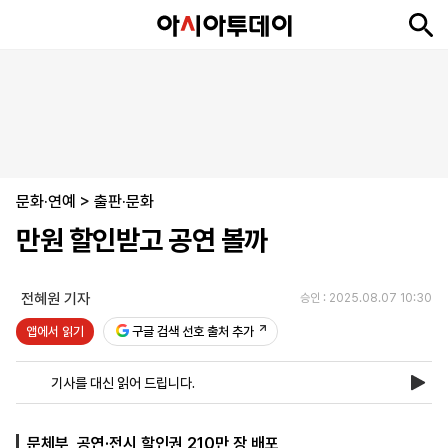
뉴
최
속
정
사
경
국
오
피
아
문
포
스
신
보
치
회
제
제
피
플
투
화
토
니
시
·
문화·연예
언
티
스
>
출판·문화
포
만원 할인받고 공연 볼까
츠
전혜원 기자
승인 : 2025.08.07 10:30
ENGLISH
中
Tiếng
文
Việt
앱에서 읽기
구글 검색 선호 출처 추가
기사를 대신 읽어 드립니다.
지
신
후
제
회
앱
면
문
원
보
사
설
보
구
하
24
소
치
문체부, 공연·전시 할인권 210만 장 배포
기
독
기
시
개