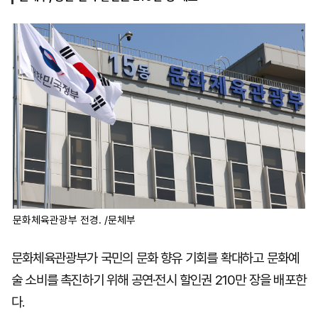
마
운
대
켓
세
학
파
동
워
문
골
프
문화체육관광부 전경. /문체부
문화체육관광부가 국민의 문화 향유 기회를 확대하고 문화예
술 소비를 촉진하기 위해 공연·전시 할인권 210만 장을 배포한
다.