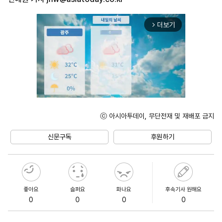
더보기
arrow_forward_ios
ⓒ 아시아투데이, 무단전재 및 재배포 금지
Unmute
신문구독
후원하기
좋아요
슬퍼요
화나요
후속기사 원해요
0
0
0
0