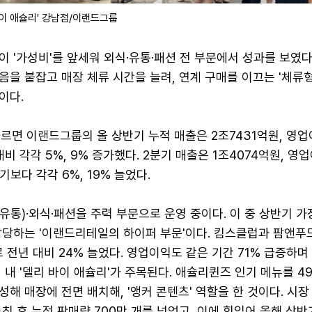
이 애슐리' 강남점/이랜드그룹
 '가성비'를 앞세워 외식·유통·패션 전 부문에서 성과를 보였다
을 붙잡고 매장 체류 시간을 늘려, 연계 구매를 이끄는 '체류형
이다.
르면 이랜드그룹의 올 상반기 누적 매출은 2조7431억원, 영
대비 각각 5%, 9% 증가했다. 2분기 매출은 1조4074억원, 영
보다 각각 6%, 19% 늘었다.
통)·외식·패션을 주력 부문으로 운영 중이다. 이 중 상반기 가
담당하는 '이랜드리테일의 하이퍼 부문'이다. 킴스클럽과 팜앤푸
 전년 대비 24% 늘었다. 영업이익도 같은 기간 71% 급증하며
 내 '델리 바이 애슐리'가 주목된다. 애슐리퀸즈 인기 메뉴를 4
해 매장에 전면 배치해, '앵커 콘텐츠' 역할을 한 것이다. 시장
론칭 후 누적 판매량 700만 개를 넘었고, 이에 힘입어 올해 상