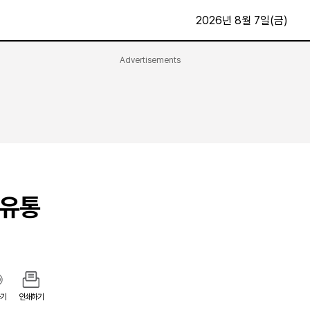
2026년 8월 7일(금)
Advertisements
문화·스포츠
최신
전체
방송
지면보기
가요
구독신청
영화
First Edition
문화
후원하기
·유통
카
종교
제보24시
스포츠
알립니다
여행
기
인쇄하기