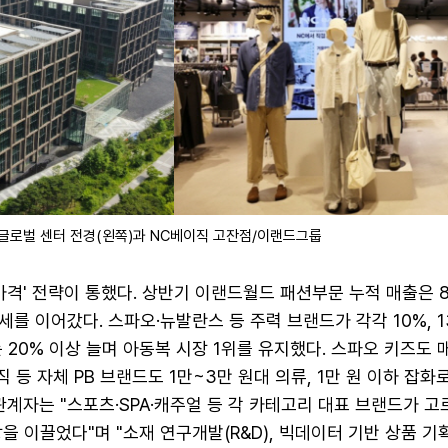
 글로벌 센터 전경(왼쪽)과 NC베이직 고잔점/이랜드그룹
가격' 전략이 통했다. 상반기 이랜드월드 패션부문 누적 매출은 
세를 이어갔다. 스파오·뉴발란스 등 주력 브랜드가 각각 10%, 1
 20% 이상 늘며 아동복 시장 1위를 유지했다. 스파오 키즈도 
 등 자체 PB 브랜드도 1만~3만 원대 의류, 1만 원 이하 잡화
관계자는 "스포츠·SPA·캐주얼 등 각 카테고리 대표 브랜드가 고
을 이끌었다"며 "소재 연구개발(R&D), 빅데이터 기반 상품 기획