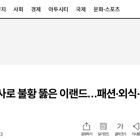
정치
사회
경제
아투시티
국제
문화·스포츠
경제
아투시티
국제
경제일반
종합
세계일반
정책
메트로
아시아·호주
금융·증권
경기·인천
북미
산업
세종·충청
중남미
IT·과학
영남
유럽
장사로 불황 뚫은 이랜드…패션·외식
부동산
호남
중동·아프리
유통
강원
중기·벤처
제주
13
공유하기
읽기모드
글자크기
기사듣
인스타그램