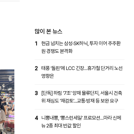
패밀리사이트
마켓파워
아투TV
대학동문골프최강전
많이 본 뉴스
1
현금 넘치는 삼성·SK하닉, 투자 이어 주주환
원 경쟁도 본격화
2
태풍 ‘돌핀’에 LCC 긴장…휴가철 단거리 노선
영향은
3
[단독] 하림 ‘7조’ 양재 물류단지, 서울시 건축
위 재심도 ‘재검토’…교통·방재 등 보완 요구
4
니뽕내뽕, ‘뽕스런세일’ 프로모션…마라 신메
뉴 2종 최대 반값 할인