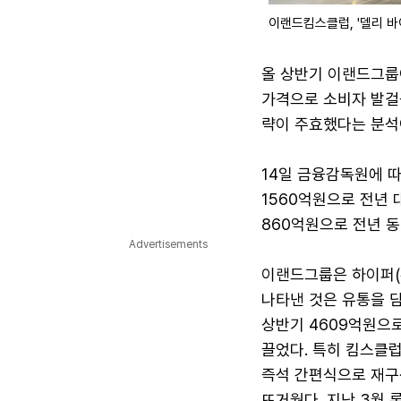
이랜드킴스클럽, '델리 바
올 상반기 이랜드그룹이
가격으로 소비자 발걸음
략이 주효했다는 분석
14일 금융감독원에 따
1560억원으로 전년 
860억원으로 전년 동기
Advertisements
이랜드그룹은 하이퍼(유
나타낸 것은 유통을 
상반기 4609억원으로
끌었다. 특히 킴스클럽
즉석 간편식으로 재구성
뜨거웠다. 지난 3월 