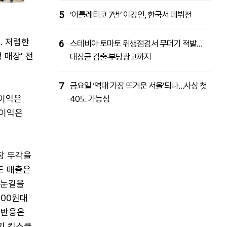
5
‘아틀레티코 7번’ 이강인, 한국서 데뷔전
. 저렴한
6
스테비아 토마토 위생점검서 무더기 적발…
 매장' 전
대장균 검출·부당광고까지
7
금요일 ‘역대 가장 뜨거운 서울’되나…사상 첫
업이익은
40도 가능성
업이익은
장 두각을
드 매출은
 눈길을
900원대
 반응은
반기 킴스클