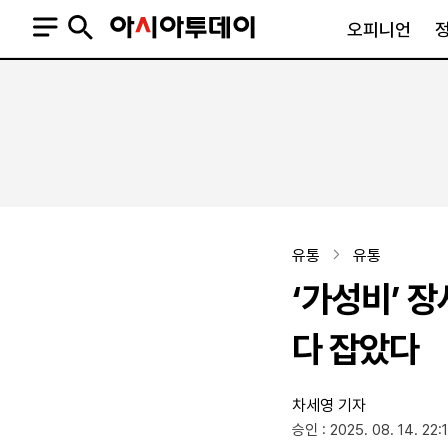
오피니언
오피니언
정치
사회
사설
정치일반
사회일반
칼럼·기고
청와대
사건·사고
기자의 눈
국회·정당
법원·검찰
피플
북한
교육·행정
유통
유통
외교
노동·복지·환경
‘가성비’ 
국방
보건·의학
정부
다 잡았다
차세영 기자
SNS
승인 : 2025. 08. 14. 22:
뉴스스탠드
네이버블로그
아투TV(유튜브)
페이스북