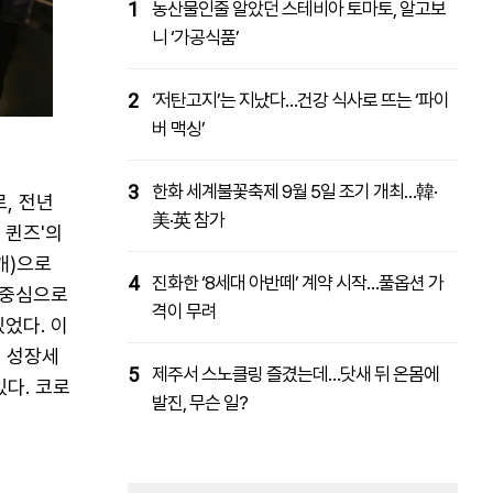
1
농산물인줄 알았던 스테비아 토마토, 알고보
니 ‘가공식품’
2
‘저탄고지’는 지났다…건강 식사로 뜨는 ‘파이
버 맥싱’
3
한화 세계불꽃축제 9월 5일 조기 개최…韓·
, 전년
美·英 참가
 퀸즈'의
개)으로
4
진화한 ‘8세대 아반떼’ 계약 시작…풀옵션 가
 중심으로
격이 무려
었다. 이
른 성장세
5
제주서 스노클링 즐겼는데…닷새 뒤 온몸에
다. 코로
발진, 무슨 일?