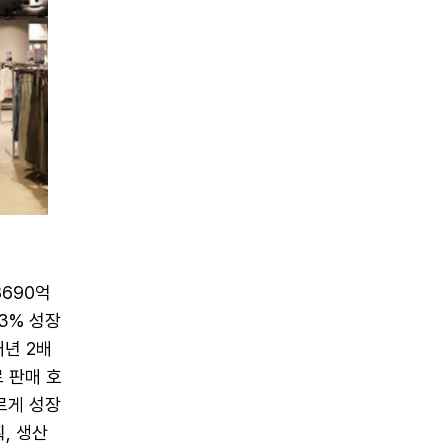
8690억
3% 성장
매년 2배
로 판매 호
르게 성장
, 생산