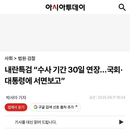
뉴
최
속
정
사
경
국
오
피
아
문
포
스
신
보
치
회
제
제
피
플
투
화
토
니
시
·
사회
언
티
스
>
법원·검찰
포
내란특검 “수사 기간 30일 연장…국회·
츠
대통령에 서면보고”
ENGLISH
中
Tiếng
文
Việt
박서아 기자
승인 : 2025.09.11 16:24
앱에서 읽기
구글 검색 선호 출처 추가
지
신
후
제
회
앱
면
문
원
보
사
설
기사를 대신 읽어 드립니다.
보
구
하
24
소
치
기
독
기
시
개