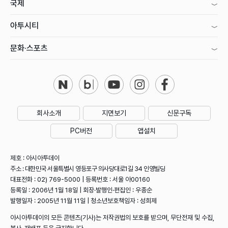
국제
아투시티
문화·스포츠
회사소개
지면보기
신문구독
PC버전
앱설치
제호 : 아시아투데이
주소 : 대한민국 서울특별시 영등포구 의사당대로1길 34 인영빌딩
대표전화 : 02) 769-5000 | 등록번호 : 서울 아00160
등록일 : 2006년 1월 18일 | 회장·발행인·편집인 : 우종순
발행일자 : 2005년 11월 11일 | 청소년보호책임자 : 성희제
아시아투데이의 모든 콘텐츠(기사)는 저작권법의 보호를 받으며, 무단전재 및 수집,