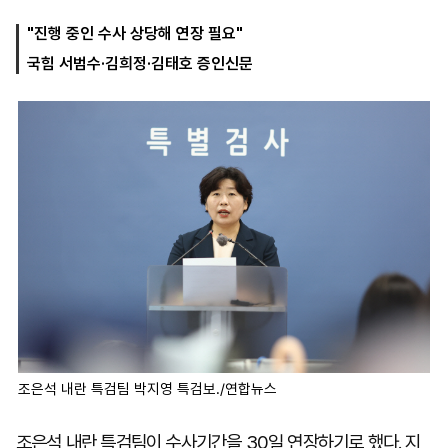
"진행 중인 수사 상당해 연장 필요"
국힘 서범수·김희정·김태호 증인신문
마
운
대
켓
세
학
파
동
워
문
골
프
조은석 내란 특검팀 박지영 특검보./연합뉴스
조은석 내란 특검팀이 수사기간을 30일 연장하기로 했다. 지