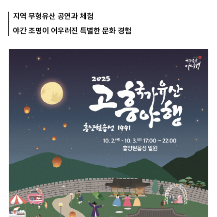
지역 무형유산 공연과 체험
야간 조명이 어우러진 특별한 문화 경험
마
운
대
켓
세
학
파
동
워
문
골
프