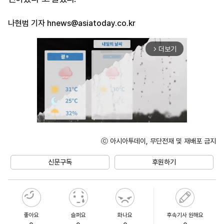
나현범 기자
hnews@asiatoday.co.kr
더보기
arrow_forward_ios
ⓒ 아시아투데이, 무단전재 및 재배포 금지
Unmute
신문구독
후원하기
좋아요
슬퍼요
화나요
후속기사 원해요