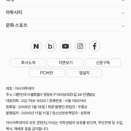
아투시티
문화·스포츠
회사소개
지면보기
신문구독
PC버전
앱설치
제호 : 아시아투데이
주소 : 대한민국 서울특별시 영등포구 의사당대로1길 34 인영빌딩
대표전화 : 02) 769-5000 | 등록번호 : 서울 아00160
등록일 : 2006년 1월 18일 | 회장·발행인·편집인 : 우종순
발행일자 : 2005년 11월 11일 | 청소년보호책임자 : 성희제
아시아투데이의 모든 콘텐츠(기사)는 저작권법의 보호를 받으며, 무단전재 및 수집,
복사, 재배포 등을 금지합니다.