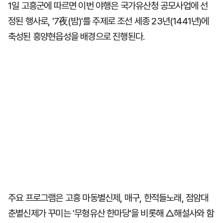
1일 고흥군에 따르면 이번 야행은 국가유산청 공모사업에 선
정된 행사로, '7夜(밤)'를 주제로 조선 세종 23년(1441년)에
축성된 흥양현읍성을 배경으로 진행된다.
주요 프로그램은 고흥 마동별신제, 매구, 한적들노래, 점암대
춘별신제가 꾸미는 '무형유산 한마당'을 비롯해 △해설사와 함