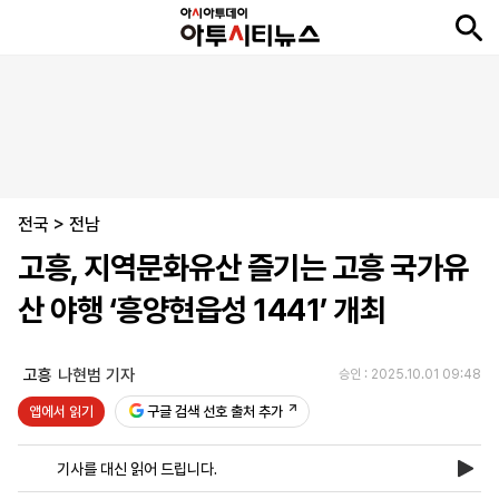
뉴
최
속
정
사
경
국
오
피
아
문
포
스
신
보
치
회
제
제
피
플
투
화
토
니
시
·
전국
언
티
스
>
전남
포
고흥, 지역문화유산 즐기는 고흥 국가유
츠
산 야행 ‘흥양현읍성 1441’ 개최
ENGLISH
中
Tiếng
文
Việt
고흥
나현범 기자
승인 : 2025.10.01 09:48
앱에서 읽기
구글 검색 선호 출처 추가
지
신
후
제
회
앱
면
문
원
보
사
설
기사를 대신 읽어 드립니다.
보
구
하
24
소
치
기
독
기
시
개