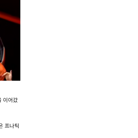
을 이어갔
.
은 프나틱