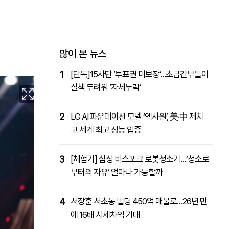
패밀리사이트
마켓파워
아투TV
대학동문골프최강전
많이 본 뉴스
1
[단독]15사단 ‘투표권 미보장’…초급간부들이
질책 두려워 ‘자체누락’
2
LG AI 파운데이션 모델 ‘엑사원’, 美·中 제치
고 세계 최고 성능 입증
3
[체험기] 삼성 비스포크 로봇청소기…‘청소로
부터의 자유’ 얼마나 가능할까
4
서장훈 서초동 빌딩 450억 매물로…26년 만
에 16배 시세차익 기대