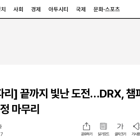
정치
사회
경제
아투시티
국제
문화·스포츠
경제
아투시티
국제
경제일반
종합
세계일반
정책
메트로
아시아·호주
금융·증권
경기·인천
북미
산업
세종·충청
중남미
IT·과학
영남
유럽
파리] 끝까지 빛난 도전…DRX, 챔
부동산
호남
중동·아프리
유통
강원
여정 마무리
중기·벤처
제주
자
07
공유하기
읽기모드
글자크기
기사듣
인스타그램