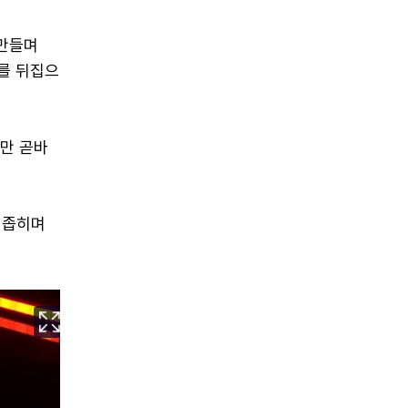
 만들며
를 뒤집으
지만 곧바
 좁히며