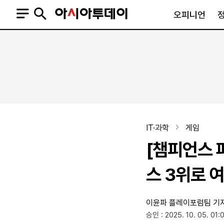
오피니언
오피니언
정치
사회
사설
정치일반
사회일반
칼럼·기고
청와대
사건·사고
기자의 눈
국회·정당
법원·검찰
피플
북한
교육·행정
IT·과학
게임
외교
노동·복지·환경
[챔피언스 
국방
보건·의학
정부
스 3위로 
이윤파 플레이포럼팀 기
SNS
승인 : 2025. 10. 05. 01:
뉴스스탠드
네이버블로그
아투TV(유튜브)
페이스북