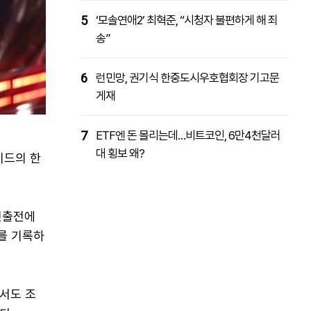
5
‘모솔연애2’ 최혁준, “시청자 불편하게 해 죄
송”
6
런민망, 권기식 한중도시우호협회장 기고문
게재
7
ETF엔 돈 몰리는데…비트코인, 6만4천달러
대 횡보 왜?
시드의 한
진출전에
위를 기록하
서도 조