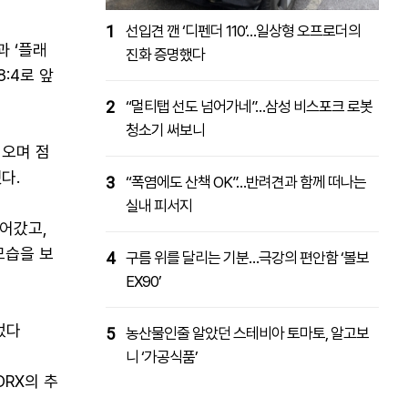
1
선입견 깬 ‘디펜더 110’…일상형 오프로더의
과 ‘플래
진화 증명했다
:4로 앞
2
“멀티탭 선도 넘어가네”…삼성 비스포크 로봇
청소기 써보니
져오며 점
다.
3
“폭염에도 산책 OK”…반려견과 함께 떠나는
실내 피서지
어갔고,
모습을 보
4
구름 위를 달리는 기분…극강의 편안함 ‘볼보
EX90’
었다
5
농산물인줄 알았던 스테비아 토마토, 알고보
니 ‘가공식품’
RX의 추