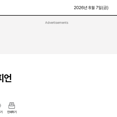
2026년 8월 7일(금)
Advertisements
문화·스포츠
최신
전체
방송
지면보기
가요
구독신청
영화
First Edition
문화
후원하기
피언
카
종교
제보24시
스포츠
알립니다
여행
기
인쇄하기