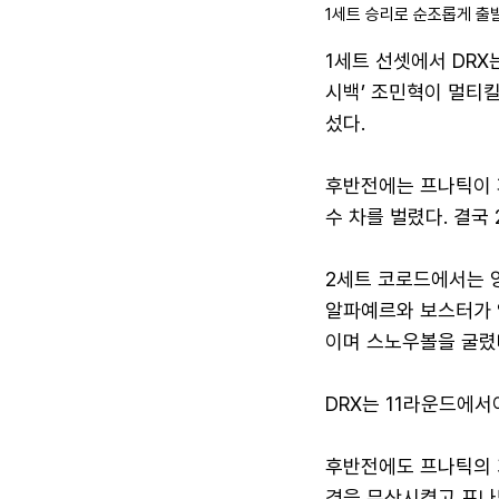
1세트 승리로 순조롭게 출발
1세트 선셋에서 DRX
시백’ 조민혁이 멀티킬
섰다.
후반전에는 프나틱이 
수 차를 벌렸다. 결국 
2세트 코로드에서는 
알파예르와 보스터가 
이며 스노우볼을 굴렸
DRX는 11라운드에서
후반전에도 프나틱의 
격을 무산시켰고 프나