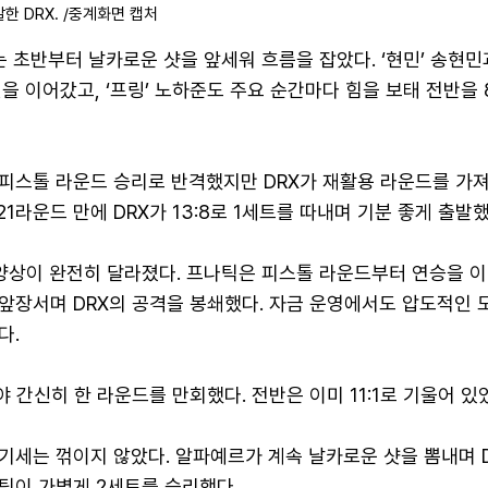
한 DRX. /중계화면 캡처
는 초반부터 날카로운 샷을 앞세워 흐름을 잡았다. ‘현민’ 송현민
을 이어갔고, ‘프링’ 노하준도 주요 순간마다 힘을 보태 전반을 8
피스톨 라운드 승리로 반격했지만 DRX가 재활용 라운드를 가
21라운드 만에 DRX가 13:8로 1세트를 따내며 기분 좋게 출발했
양상이 완전히 달라졌다. 프나틱은 피스톨 라운드부터 연승을 이
앞장서며 DRX의 공격을 봉쇄했다. 자금 운영에서도 압도적인 
다.
야 간신히 한 라운드를 만회했다. 전반은 이미 11:1로 기울어 있
기세는 꺾이지 않았다. 알파예르가 계속 날카로운 샷을 뽐내며 D
틱이 가볍게 2세트를 승리했다.