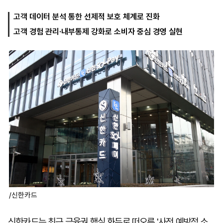
고객 데이터 분석 통한 선제적 보호 체계로 진화
고객 경험 관리·내부통제 강화로 소비자 중심 경영 실현
마
운
대
켓
세
학
파
동
워
문
골
프
/신한카드
신한카드는 최근 금융권 핵심 화두로 떠오른 '사전 예방적 소