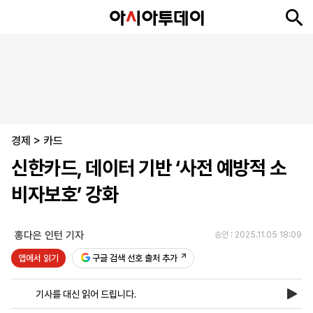
뉴
최
속
정
사
경
국
오
피
아
문
포
스
신
보
치
회
제
제
피
플
투
화
토
니
시
·
경제
언
티
스
>
카드
포
신한카드, 데이터 기반 ‘사전 예방적 소
츠
비자보호’ 강화
ENGLISH
中
Tiếng
文
Việt
홍다은 인턴 기자
승인 : 2025.11.05 18:09
앱에서 읽기
구글 검색 선호 출처 추가
지
신
후
제
회
앱
면
문
원
보
사
설
기사를 대신 읽어 드립니다.
보
구
하
24
소
치
기
독
기
시
개