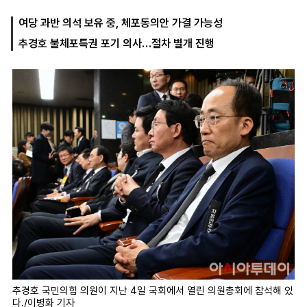
여당 과반 의석 보유 중, 체포동의안 가결 가능성
추경호 불체포특권 포기 의사…절차 별개 진행
마
운
대
켓
세
학
파
동
워
문
골
프
추경호 국민의힘 의원이 지난 4일 국회에서 열린 의원총회에 참석해 있
다./이병화 기자