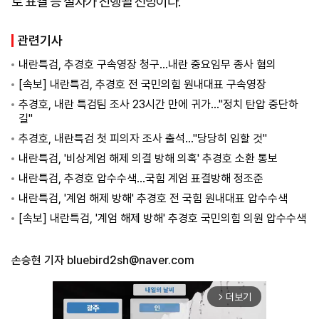
로 표결 등 절차가 진행될 전망이다.
관련기사
내란특검, 추경호 구속영장 청구…내란 중요임무 종사 혐의
[속보] 내란특검, 추경호 전 국민의힘 원내대표 구속영장
추경호, 내란 특검팀 조사 23시간 만에 귀가…"정치 탄압 중단하
길"
추경호, 내란특검 첫 피의자 조사 출석…"당당히 임할 것"
내란특검, '비상계엄 해제 의결 방해 의혹' 추경호 소환 통보
내란특검, 추경호 압수수색…국힘 계엄 표결방해 정조준
내란특검, '계엄 해제 방해' 추경호 전 국힘 원내대표 압수수색
[속보] 내란특검, '계엄 해제 방해' 추경호 국민의힘 의원 압수수색
손승현 기자
bluebird2sh@naver.com
더보기
arrow_forward_ios