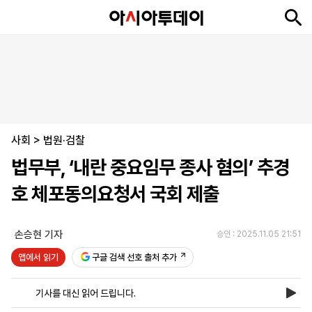
뉴
최
속
정
사
경
국
오
피
아
문
포
스
신
보
치
회
제
제
피
플
투
화
토
니
시
·
사회
언
티
스
>
법원·검찰
포
법무부, ‘내란 중요임무 종사 혐의’ 추경
츠
호 체포동의요청서 국회 제출
ENGLISH
中
Tiếng
文
Việt
손승현 기자
승인 : 2025.11.05 21:51
앱에서 읽기
구글 검색 선호 출처 추가
지
신
후
제
회
앱
면
문
원
보
사
설
기사를 대신 읽어 드립니다.
보
구
하
24
소
치
기
독
기
시
개