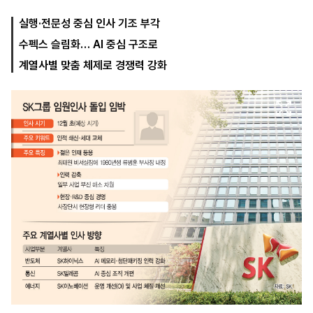
실행·전문성 중심 인사 기조 부각
수펙스 슬림화… AI 중심 구조로
마
운
대
켓
세
학
계열사별 맞춤 체제로 경쟁력 강화
파
동
워
문
골
프