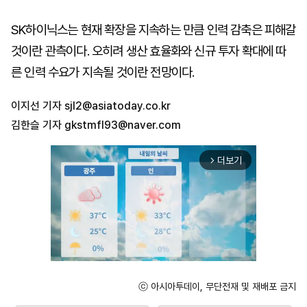
SK하이닉스는 현재 확장을 지속하는 만큼 인력 감축은 피해갈
것이란 관측이다. 오히려 생산 효율화와 신규 투자 확대에 따
른 인력 수요가 지속될 것이란 전망이다.
이지선 기자
sjl2@asiatoday.co.kr
김한슬 기자
gkstmfl93@naver.com
더보기
arrow_forward_ios
ⓒ 아시아투데이, 무단전재 및 재배포 금지
Unmute