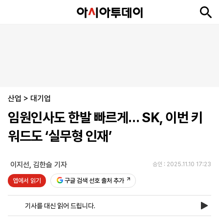
뉴
최
속
정
사
경
국
오
피
아
문
포
스
신
보
치
회
제
제
피
플
투
화
토
니
시
·
산업
언
티
스
>
대기업
포
임원인사도 한발 빠르게… SK, 이번 키
츠
워드도 ‘실무형 인재’
ENGLISH
中
Tiếng
文
Việt
이지선
,
김한슬 기자
승인 : 2025.11.10 17:23
앱에서 읽기
구글 검색 선호 출처 추가
지
신
후
제
회
앱
면
문
원
보
사
설
기사를 대신 읽어 드립니다.
보
구
하
24
소
치
기
독
기
시
개