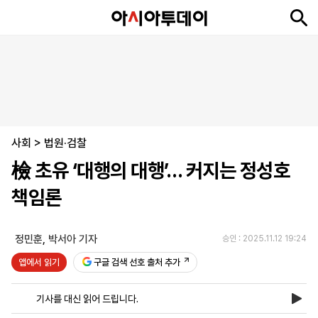
뉴
최
속
정
사
경
국
오
피
아
문
포
스
신
보
치
회
제
제
피
플
투
화
토
니
시
·
사회
언
티
스
>
법원·검찰
포
檢 초유 ‘대행의 대행’… 커지는 정성호
츠
책임론
ENGLISH
中
Tiếng
文
Việt
정민훈
,
박서아 기자
승인 : 2025.11.12 19:24
앱에서 읽기
구글 검색 선호 출처 추가
지
신
후
제
회
앱
면
문
원
보
사
설
기사를 대신 읽어 드립니다.
보
구
하
24
소
치
기
독
기
시
개