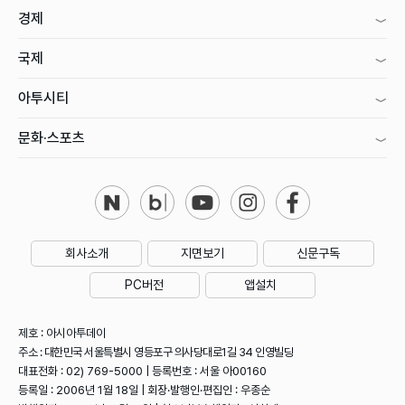
경제
국제
아투시티
문화·스포츠
회사소개
지면보기
신문구독
PC버전
앱설치
제호 : 아시아투데이
주소 : 대한민국 서울특별시 영등포구 의사당대로1길 34 인영빌딩
대표전화 : 02) 769-5000 | 등록번호 : 서울 아00160
등록일 : 2006년 1월 18일 | 회장·발행인·편집인 : 우종순