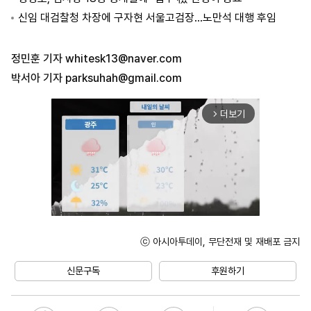
신임 대검찰청 차장에 구자현 서울고검장…노만석 대행 후임
정민훈 기자
whitesk13@naver.com
박서아 기자
parksuhah@gmail.com
더보기
arrow_forward_ios
ⓒ 아시아투데이, 무단전재 및 재배포 금지
Mute
신문구독
후원하기