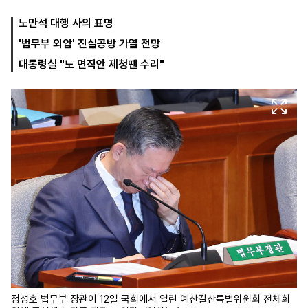
노만석 대행 사의 표명
'법무부 외압' 진실공방 가열 전망
마
운
대
켓
세
학
대통령실 "노 면직안 제청땐 수리"
파
동
워
문
골
프
정성호 법무부 장관이 12일 국회에서 열린 예산결산특별위원회 전체회