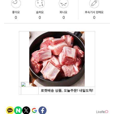
좋아요
슬퍼요
화나요
후속기사 원해요
0
0
0
0