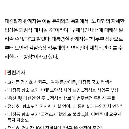
대검찰청 관계자는 이날 본지와의 통화에서 "노 대행의 자세한
입장은 퇴임식 때 나올 것"이라며 "구체적인 내용에 대해선 알
려줄 수 없다"고 밝혔다. 대통령실 관계자는 "법무부 장관으로
부터 노만석 검찰총장 직무대행의 면직안이 제청되면 이를 수
리한다는 방침"이라고 했다.
관련기사
고개든 정성호 사퇴론… 여야 동상이몽, 대장동 국조 평행선
'대장동 항소 포기 사태' 노만석 사의 표명…정성호 책임론 부상
'용산·與 대변인'인 듯… 정성호 행보에 법무행정 독립성 흔들
정성호 "항소포기 지시한 사실 없어…대통령실과 논의자체 안해"
'대장동 항소 포기' 국정조사 합의 또 불발…與, 이번주 내 요구서
독자 제출도
정성호, 검사장 18명 징계설에 "법무·檢 안정이 중요"