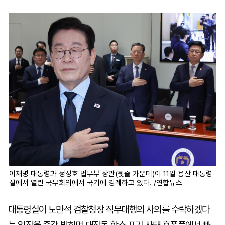
마
운
대
켓
세
학
파
동
워
문
골
프
이재명 대통령과 정성호 법무부 장관(뒷줄 가운데)이 11일 용산 대통령
실에서 열린 국무회의에서 국기에 경례하고 있다. /연합뉴스
대통령실이 노만석 검찰청장 직무대행의 사의를 수락하겠다