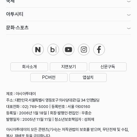
국제
아투시티
문화·스포츠
회사소개
지면보기
신문구독
PC버전
앱설치
제호 : 아시아투데이
주소 : 대한민국 서울특별시 영등포구 의사당대로1길 34 인영빌딩
대표전화 : 02) 769-5000 | 등록번호 : 서울 아00160
등록일 : 2006년 1월 18일 | 회장·발행인·편집인 : 우종순
발행일자 : 2005년 11월 11일 | 청소년보호책임자 : 성희제
아시아투데이의 모든 콘텐츠(기사)는 저작권법의 보호를 받으며, 무단전재 및 수집,
복사, 재배포 등을 금지합니다.