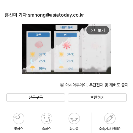
홍선미 기자
smhong@asiatoday.co.kr
더보기
arrow_forward_ios
ⓒ 아시아투데이, 무단전재 및 재배포 금지
Unmute
신문구독
후원하기
좋아요
슬퍼요
화나요
후속기사 원해요