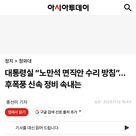
뉴
최
속
정
사
경
국
오
피
아
문
포
스
신
보
치
회
제
제
피
플
투
화
토
니
시
·
정치
언
티
스
>
청와대
포
대통령실 “노만석 면직안 수리 방침”…
츠
후폭풍 신속 정비 속내는
ENGLISH
中
Tiếng
文
Việt
홍선미 기자
승인 : 2025.11.13 16:43
앱에서 읽기
구글 검색 선호 출처 추가
지
신
후
제
회
앱
면
문
원
보
사
설
기사를 대신 읽어 드립니다.
보
구
하
24
소
치
기
독
기
시
개