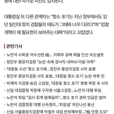
등에 대한 차가운 시선도 감지된다.
대통령실 또 다른 관계자는 "항소 포기는 지난 정부에서도 있
던 일인데 정치 검찰들의 태도가 그때와 너무 다르다"며 "검찰
개혁이 왜 필요한지 보여주는 대목"이라고 꼬집었다.
관련기사
노만석 사퇴로 어수선한 檢… 지휘부 공백 메울 인선 속도낼듯
정진우 중앙지검장 "논란 속에 검사직 내려놔 마음 아파"
'대장동 사건' 항소 포기에…정진우 중앙지검장 사의 표명
정진우 중앙지검장 사의 표명…'대장동 항소 포기' 논란 하루 만
박재억 지검장·송강 고검장, '대장동 항소 포기' 항명 파장 속 사의
신임 대검찰청 차장에 구자현 서울고검장…노만석 대행 후임
노만석 퇴임 "검사 징계 멈춰달라"…항소 포기 경위 언급은 없어
노만석 검찰청장 대행 신속정리…'외압설' 차단나선 용산
신임 서울중앙지검장에 박철우 대검 반부패부장…"檢 안정 도모"