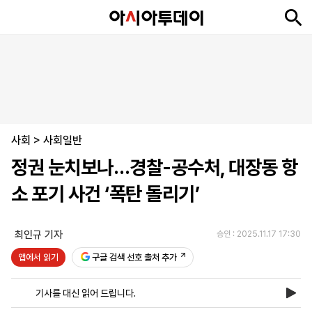
뉴
최
속
정
사
경
국
오
피
아
문
포
스
신
보
치
회
제
제
피
플
투
화
토
니
시
·
사회
언
티
스
>
사회일반
포
정권 눈치보나…경찰-공수처, 대장동 항
츠
소 포기 사건 ‘폭탄 돌리기’
ENGLISH
中
Tiếng
文
Việt
최인규 기자
승인 : 2025.11.17 17:30
앱에서 읽기
구글 검색 선호 출처 추가
지
신
후
제
회
앱
면
문
원
보
사
설
기사를 대신 읽어 드립니다.
보
구
하
24
소
치
기
독
기
시
개