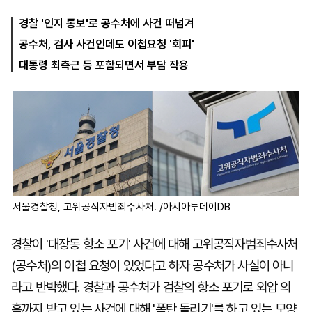
경찰 '인지 통보'로 공수처에 사건 떠넘겨
공수처, 검사 사건인데도 이첩요청 '회피'
마
운
대
켓
세
학
대통령 최측근 등 포함되면서 부담 작용
파
동
워
문
골
프
서울경찰청, 고위공직자범죄수사처. /아시아투데이DB
경찰이 '대장동 항소 포기' 사건에 대해 고위공직자범죄수사처
(공수처)의 이첩 요청이 있었다고 하자 공수처가 사실이 아니
라고 반박했다. 경찰과 공수처가 검찰의 항소 포기로 외압 의
혹까지 받고 있는 사건에 대해 '폭탄 돌리기'를 하고 있는 모양