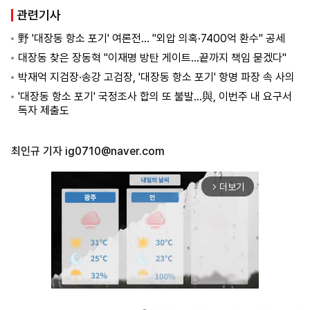
관련기사
野 '대장동 항소 포기' 여론전… "외압 의혹·7400억 환수" 공세
대장동 찾은 장동혁 "이재명 방탄 게이트…끝까지 책임 묻겠다"
박재억 지검장·송강 고검장, '대장동 항소 포기' 항명 파장 속 사의
'대장동 항소 포기' 국정조사 합의 또 불발…與, 이번주 내 요구서
독자 제출도
최인규 기자
ig0710@naver.com
더보기
arrow_forward_ios