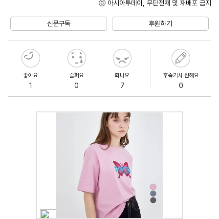
ⓒ 아시아투데이, 무단전재 및 재배포 금지
Unmute
신문구독
후원하기
좋아요
슬퍼요
화나요
후속기사 원해요
1
0
7
0