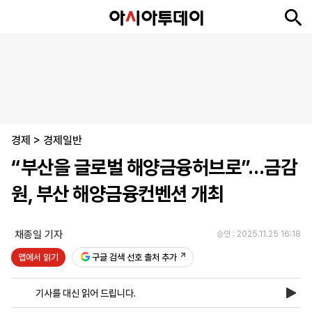
뉴
최
속
정
사
경
국
오
피
아
문
포
스
신
보
치
회
제
제
피
플
투
화
토
니
시
·
경제
언
티
스
>
경제일반
포
“부산을 글로벌 해양금융허브로”…금감
츠
원, 부산 해양금융컨벤션 개최
ENGLISH
中
Tiếng
文
Việt
채종일 기자
승인 : 2025.11.25 16:18
앱에서 읽기
구글 검색 선호 출처 추가
지
신
후
제
회
앱
면
문
원
보
사
설
기사를 대신 읽어 드립니다.
보
구
하
24
소
치
기
독
기
시
개