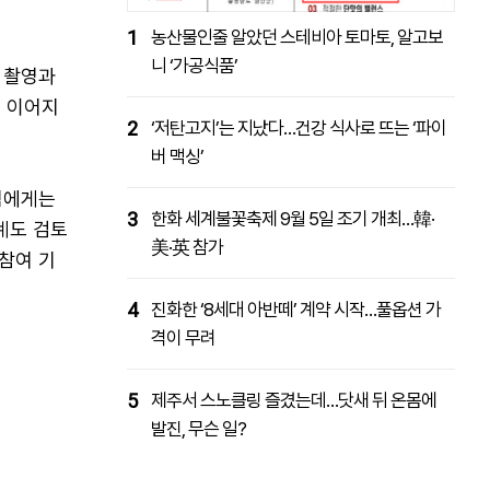
1
농산물인줄 알았던 스테비아 토마토, 알고보
니 ‘가공식품’
 촬영과
 이어지
2
‘저탄고지’는 지났다…건강 식사로 뜨는 ‘파이
버 맥싱’
팀에게는
3
한화 세계불꽃축제 9월 5일 조기 개최…韓·
계도 검토
美·英 참가
 참여 기
4
진화한 ‘8세대 아반떼’ 계약 시작…풀옵션 가
격이 무려
5
제주서 스노클링 즐겼는데…닷새 뒤 온몸에
발진, 무슨 일?