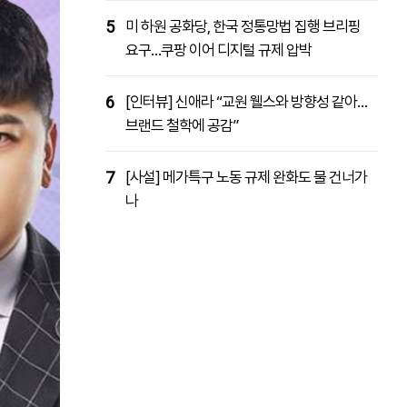
5
미 하원 공화당, 한국 정통망법 집행 브리핑
요구…쿠팡 이어 디지털 규제 압박
6
[인터뷰] 신애라 “교원 웰스와 방향성 같아…
브랜드 철학에 공감”
7
[사설] 메가특구 노동 규제 완화도 물 건너가
나