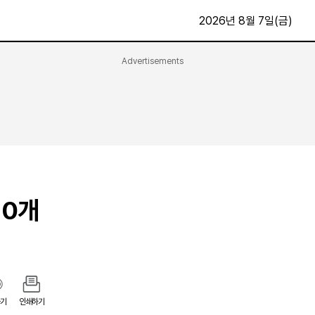
2026년 8월 7일(금)
Advertisements
문화·스포츠
최신
전체
방송
지면보기
가요
구독신청
영화
First Edition
문화
후원하기
10개
카
종교
제보24시
스포츠
알립니다
여행
기
인쇄하기