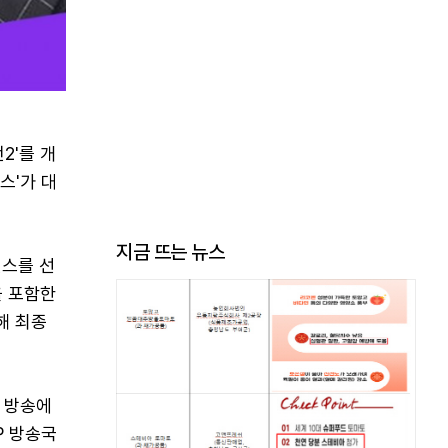
2'를 개
스'가 대
지금 뜨는 뉴스
먼스를 선
을 포함한
해 최종
첫 방송에
P 방송국