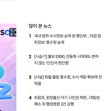
패밀리사이트
마켓파워
아투TV
대학동문골프최강전
많이 본 뉴스
1
국내 범죄·수사정보 손에 쥔 행안부…‘대검 범
죄정보’ 중수청 승계
2
[시승기] 볼보 EX90, 전동화 시대에도 변하
지 않는 ‘안전과 편안함’
3
[사설] 10월 출범 중수청, 수사 역량 확보에 전
력을
4
트럼프, 원정출산 아기 시민권 제한…대법원
패소 뒤 행정명령 2건 강행