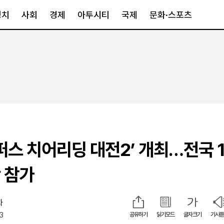
정치
사회
경제
아투시티
국제
문화·스포츠
경제
아투시티
국제
경제일반
종합
세계일반
정책
메트로
아시아·호주
금융·증권
경기·인천
북미
산업
세종·충청
중남미
IT·과학
영남
유럽
캠퍼스 치어리딩 대전2’ 개최…전국 
부동산
호남
중동·아프리
유통
강원
 참가
중기·벤처
제주
자
43
공유하기
읽기모드
글자크기
기사듣
인스타그램