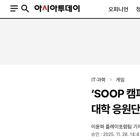
오피니언
오피니언
정치
사회
사설
정치일반
사회일반
칼럼·기고
청와대
사건·사고
기자의 눈
국회·정당
법원·검찰
피플
북한
교육·행정
IT·과학
게임
외교
노동·복지·환경
‘SOOP 
국방
보건·의학
정부
대학 응원단
이윤파 플레이포럼팀 기
SNS
승인 : 2025. 11. 28. 14:
뉴스스탠드
네이버블로그
아투TV(유튜브)
페이스북