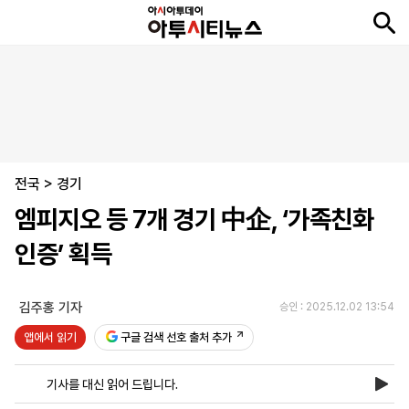
뉴
최
속
정
사
경
국
오
피
아
문
포
스
신
보
치
회
제
제
피
플
투
화
토
니
시
·
전국
언
티
스
>
경기
포
엠피지오 등 7개 경기 中企, ‘가족친화
츠
인증’ 획득
ENGLISH
中
Tiếng
文
Việt
김주홍 기자
승인 : 2025.12.02 13:54
앱에서 읽기
구글 검색 선호 출처 추가
지
신
후
제
회
앱
면
문
원
보
사
설
기사를 대신 읽어 드립니다.
보
구
하
24
소
치
기
독
기
시
개