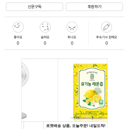
신문구독
후원하기
좋아요
슬퍼요
화나요
후속기사 원해요
0
0
0
0