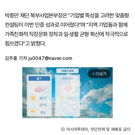
박종만 재단 북부사업본부장은 "기업별 특성을 고려한 맞춤형
컨설팅이 이번 인증 성과로 이어졌다"며 "지역 기업들과 함께
가족친화적 직장문화 정착과 일·생활 균형 확산에 적극적으로
힘쓰겠다"고 밝혔다.
김주홍 기자
ju0047@naver.com
더보기
arrow_forward_ios
ⓒ 아시아투데이, 무단전재 및 재배포 금지
Unmute