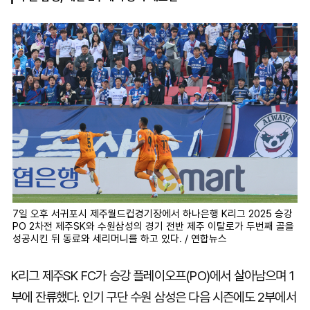
마
운
대
켓
세
학
파
동
워
문
골
프
7일 오후 서귀포시 제주월드컵경기장에서 하나은행 K리그 2025 승강
PO 2차전 제주SK와 수원삼성의 경기 전반 제주 이탈로가 두번째 골을
성공시킨 뒤 동료와 세리머니를 하고 있다. / 연합뉴스
K리그 제주SK FC가 승강 플레이오프(PO)에서 살아남으며 1
부에 잔류했다. 인기 구단 수원 삼성은 다음 시즌에도 2부에서