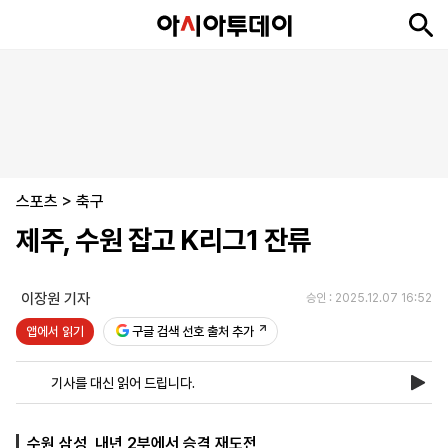
뉴
최
속
정
사
경
국
오
피
아
문
포
스
신
보
치
회
제
제
피
플
투
화
토
니
시
·
스포츠
언
티
스
>
축구
포
제주, 수원 잡고 K리그1 잔류
츠
이장원 기자
승인 : 2025.12.07 16:52
ENGLISH
中
Tiếng
文
Việt
앱에서 읽기
구글 검색 선호 출처 추가
기사를 대신 읽어 드립니다.
지
신
후
제
회
앱
면
문
원
보
사
설
보
구
하
24
소
치
수원 삼성, 내년 2부에서 승격 재도전
기
독
기
시
개