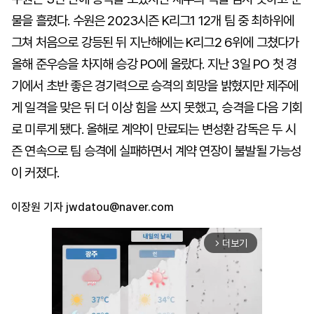
물을 흘렸다. 수원은 2023시즌 K리그1 12개 팀 중 최하위에
그쳐 처음으로 강등된 뒤 지난해에는 K리그2 6위에 그쳤다가
올해 준우승을 차지해 승강 PO에 올랐다. 지난 3일 PO 첫 경
기에서 초반 좋은 경기력으로 승격의 희망을 밝혔지만 제주에
게 일격을 맞은 뒤 더 이상 힘을 쓰지 못했고, 승격을 다음 기회
로 미루게 됐다. 올해로 계약이 만료되는 변성환 감독은 두 시
즌 연속으로 팀 승격에 실패하면서 계약 연장이 불발될 가능성
이 커졌다.
이장원 기자
jwdatou@naver.com
더보기
arrow_forward_ios