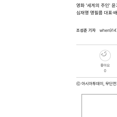
영화 '세계의 주인' 
심재명 명필름 대표·
조성준 기자
when9147
좋아요
0
ⓒ 아시아투데이, 무단전