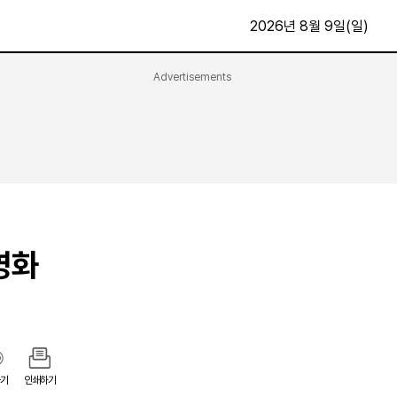
2026년 8월 9일(일)
Advertisements
문화·스포츠
최신
전체
방송
지면보기
가요
구독신청
영화
First Edition
문화
후원하기
영화
카
종교
제보24시
스포츠
알립니다
여행
기
인쇄하기