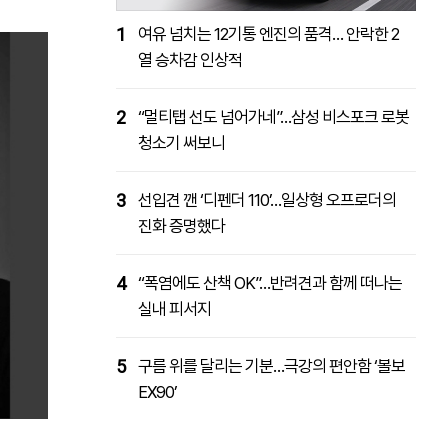
1
여유 넘치는 12기통 엔진의 품격… 안락한 2
열 승차감 인상적
2
“멀티탭 선도 넘어가네”…삼성 비스포크 로봇
청소기 써보니
3
선입견 깬 ‘디펜더 110’…일상형 오프로더의
진화 증명했다
4
“폭염에도 산책 OK”…반려견과 함께 떠나는
실내 피서지
5
구름 위를 달리는 기분…극강의 편안함 ‘볼보
EX90’