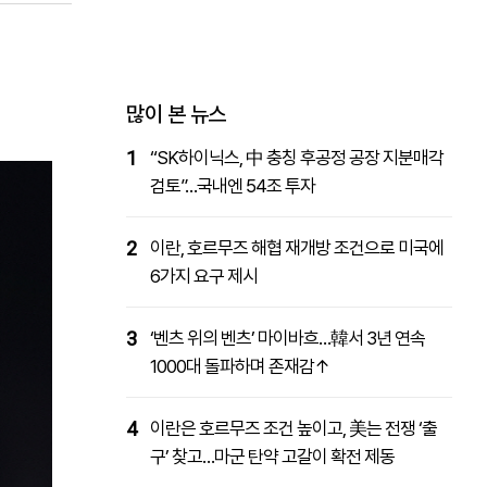
패밀리사이트
마켓파워
아투TV
대학동문골프최강전
많이 본 뉴스
1
“SK하이닉스, 中 충칭 후공정 공장 지분매각
검토”…국내엔 54조 투자
2
이란, 호르무즈 해협 재개방 조건으로 미국에
6가지 요구 제시
3
‘벤츠 위의 벤츠’ 마이바흐…韓서 3년 연속
1000대 돌파하며 존재감↑
4
이란은 호르무즈 조건 높이고, 美는 전쟁 ‘출
구’ 찾고…마군 탄약 고갈이 확전 제동