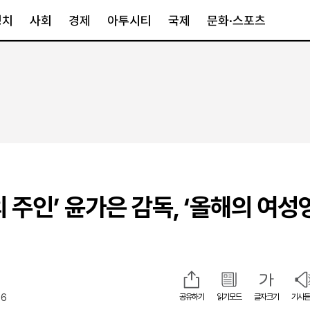
정치
사회
경제
아투시티
국제
문화·스포츠
경제
아투시티
국제
경제일반
종합
세계일반
정책
메트로
아시아·호주
금융·증권
경기·인천
북미
산업
세종·충청
중남미
IT·과학
영남
유럽
의 주인’ 윤가은 감독, ‘올해의 여성
부동산
호남
중동·아프리
유통
강원
중기·벤처
제주
46
공유하기
읽기모드
글자크기
기사듣
인스타그램