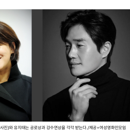
 사진)와 유지태는 공로상과 강수연상을 각각 받는다./제공=여성영화인모임