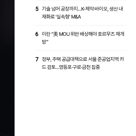
5
기술 넘어 공장까지…K-제약·바이오, 생산 내
재화로 ‘실속형’ M&A
6
이란 “美 MOU 위반 배상해야 호르무즈 재개
방”
7
정부, 주택 공급대책으로 서울 준공업지역 카
드 검토…영등포·구로·금천 집중