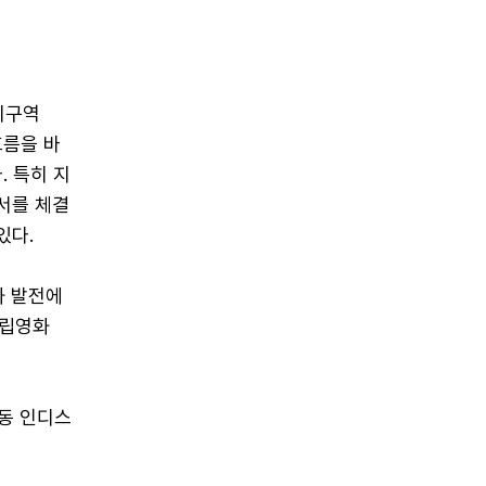
경비구역
 흐름을 바
. 특히 지
약서를 체결
있다.
화 발전에
독립영화
교동 인디스