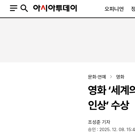
오피니언
오피니언
정치
사회
사설
정치일반
사회일반
칼럼·기고
청와대
사건·사고
기자의 눈
국회·정당
법원·검찰
피플
북한
교육·행정
문화·연예
영화
외교
노동·복지·환경
영화 ‘세계
국방
보건·의학
정부
인상’ 수상
조성준 기자
SNS
승인 : 2025. 12. 08. 15:
뉴스스탠드
네이버블로그
아투TV(유튜브)
페이스북