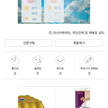
ⓒ 아시아투데이, 무단전재 및 재배포 금지
Unmute
신문구독
후원하기
좋아요
슬퍼요
화나요
후속기사 원해요
0
0
0
0