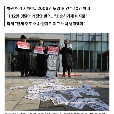
법원 허가 거쳐야…2006년 도입 후 건수 10건 아래
11·12월 잇달아 개정안 발의…"소송허가제 폐지로"
마
운
대
켓
세
학
학계 "단체 주도 소송·인지도 제고 노력 병행해야"
파
동
워
문
골
프