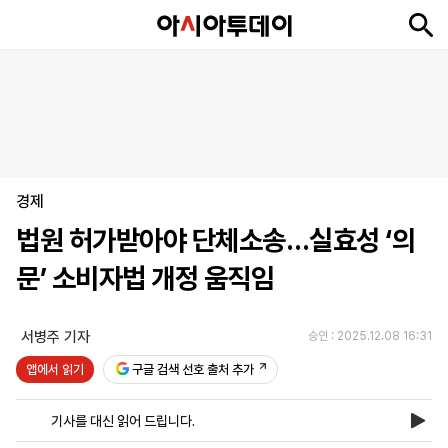
뉴
최
속
정
사
경
국
오
피
아
문
포
스
신
보
치
회
제
제
피
플
투
화
토
니
시
·
경제
언
티
스
포
법원 허가받아야 단체소송…실효성 ‘의
츠
문’ 소비자법 개정 움직임
ENGLISH
中
Tiếng
文
Việt
서병주 기자
승인 : 2025.12.08 16:31
앱에서 읽기
구글 검색 선호 출처 추가
지
신
후
제
회
앱
면
문
원
보
사
설
기사를 대신 읽어 드립니다.
보
구
하
24
소
치
기
독
기
시
개