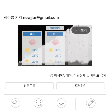
정아름 기자
newjjar@gmail.com
더보기
arrow_forward_ios
ⓒ 아시아투데이, 무단전재 및 재배포 금지
Unmute
신문구독
후원하기