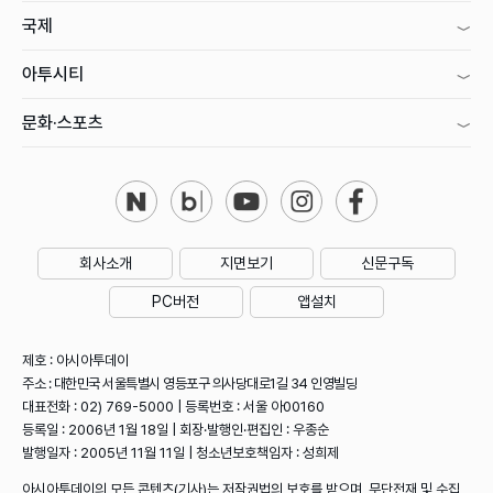
국제
아투시티
문화·스포츠
회사소개
지면보기
신문구독
PC버전
앱설치
제호 : 아시아투데이
주소 : 대한민국 서울특별시 영등포구 의사당대로1길 34 인영빌딩
대표전화 : 02) 769-5000 | 등록번호 : 서울 아00160
등록일 : 2006년 1월 18일 | 회장·발행인·편집인 : 우종순
발행일자 : 2005년 11월 11일 | 청소년보호책임자 : 성희제
아시아투데이의 모든 콘텐츠(기사)는 저작권법의 보호를 받으며, 무단전재 및 수집,