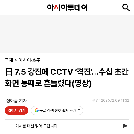
뉴
최
속
정
사
경
국
오
피
아
문
포
스
신
보
치
회
제
제
피
플
투
화
토
니
시
·
국제
언
티
스
>
아시아·호주
포
日 7.5 강진에 CCTV ‘격진’…수십 초간
츠
화면 통째로 흔들렸다(영상)
ENGLISH
中
Tiếng
文
Việt
정아름 기자
승인 : 2025.12.09 11:32
앱에서 읽기
구글 검색 선호 출처 추가
지
신
후
제
회
앱
면
문
원
보
사
설
기사를 대신 읽어 드립니다.
보
구
하
24
소
치
기
독
기
시
개