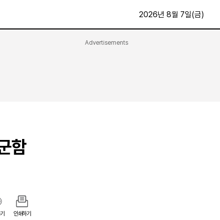
2026년 8월 7일(금)
Advertisements
문화·스포츠
최신
전체
방송
지면보기
가요
구독신청
영화
First Edition
문화
후원하기
 군함
카
종교
제보24시
스포츠
알립니다
여행
기
인쇄하기