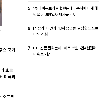
5
“롯데 야구보러 헌혈했는데”…폭취에 대체 혜
택 없어 비판일자 재지급 검토
6
[시승기] 디펜더 110이 증명한 ‘일상형 오프로
향하
더’의 진화
7
ETF엔 돈 몰리는데…비트코인, 6만4천달러
주요 국가
대 횡보 왜?
란의 호르
해 미국과
해 호르무