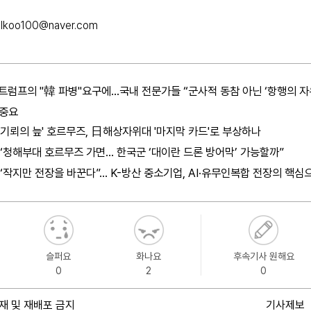
ilkoo100@naver.com
트럼프의 "韓 파병"요구에...국내 전문가들 “군사적 동참 아닌 ‘항행의 자
 중요
'기뢰의 늪' 호르무즈, 日해상자위대 '마지막 카드'로 부상하나
“청해부대 호르무즈 가면… 한국군 ‘대이란 드론 방어막’ 가능할까”
“작지만 전장을 바꾼다”… K-방산 중소기업, AI·유무인복합 전장의 핵심
슬퍼요
화나요
후속기사 원해요
0
2
0
재 및 재배포 금지
기사제보