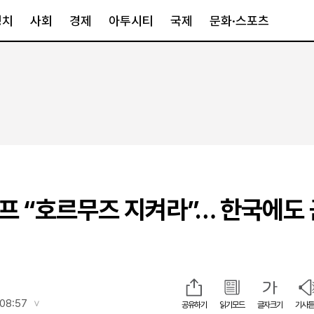
정치
사회
경제
아투시티
국제
문화·스포츠
경제
아투시티
국제
경제일반
종합
세계일반
정책
메트로
아시아·호주
금융·증권
경기·인천
북미
산업
세종·충청
중남미
IT·과학
영남
유럽
럼프 “호르무즈 지켜라”… 한국에도
부동산
호남
중동·아프리
유통
강원
중기·벤처
제주
인스타그램
 08:57
공유하기
읽기모드
글자크기
기사듣