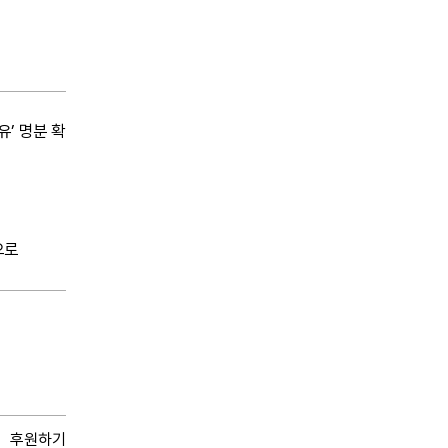
유’ 명분 확
으로
후원하기