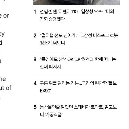
1
선입견 깬 ‘디펜더 110’…일상형 오프로더의
진화 증명했다
2
“멀티탭 선도 넘어가네”…삼성 비스포크 로봇
청소기 써보니
3
“폭염에도 산책 OK”…반려견과 함께 떠나는
실내 피서지
4
구름 위를 달리는 기분…극강의 편안함 ‘볼보
EX90’
5
농산물인줄 알았던 스테비아 토마토, 알고보
니 ‘가공식품’