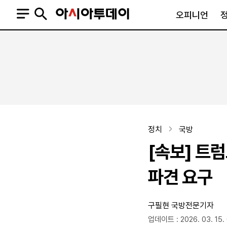
오피니언
오피니언
정치
사회
사설
정치일반
사회일반
칼럼·기고
청와대
사건·사고
기자의 눈
국회·정당
법원·검찰
피플
북한
교육·행정
정치
국방
외교
노동·복지·환경
[속보] 트
국방
보건·의학
정부
파견 요구
구필현 국방전문기자
SNS
뉴스스탠드
네이버블로그
아투TV(유튜브)
페이스북
업데이트 : 2026. 03. 15.