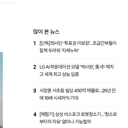
패밀리사이트
마켓파워
아투TV
대학동문골프최강전
많이 본 뉴스
1
[단독]15사단 ‘투표권 미보장’…초급간부들이
질책 두려워 ‘자체누락’
2
LG AI 파운데이션 모델 ‘엑사원’, 美·中 제치
고 세계 최고 성능 입증
3
서장훈 서초동 빌딩 450억 매물로…26년 만
에 16배 시세차익 기대
4
[체험기] 삼성 비스포크 로봇청소기…‘청소로
부터의 자유’ 얼마나 가능할까