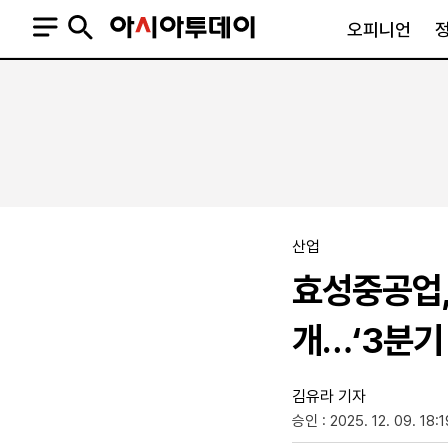
오피니언
오피니언
정치
사회
사설
정치일반
사회일반
칼럼·기고
청와대
사건·사고
기자의 눈
국회·정당
법원·검찰
피플
북한
교육·행정
산업
외교
노동·복지·환경
효성중공업,
국방
보건·의학
정부
개…‘3분기
김유라 기자
승인 : 2025. 12. 09. 18:1
SNS
뉴스스탠드
네이버블로그
아투TV(유튜브)
페이스북