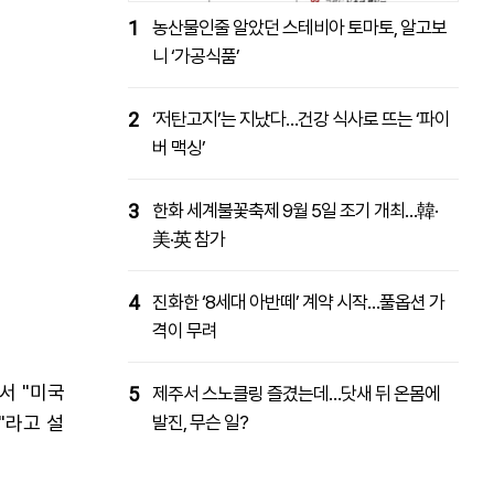
1
농산물인줄 알았던 스테비아 토마토, 알고보
니 ‘가공식품’
2
‘저탄고지’는 지났다…건강 식사로 뜨는 ‘파이
버 맥싱’
3
한화 세계불꽃축제 9월 5일 조기 개최…韓·
美·英 참가
4
진화한 ‘8세대 아반떼’ 계약 시작…풀옵션 가
격이 무려
서 "미국
5
제주서 스노클링 즐겼는데…닷새 뒤 온몸에
"라고 설
발진, 무슨 일?