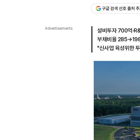
구글 검색 선호 출처 
다국어뉴스
ENGLISH
Tiếng Việt
中文
Advertisements
설비투자 700억·R&
부채비율 285→19
"신사업 육성위한 