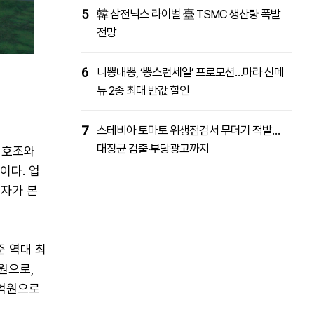
5
韓 삼전닉스 라이벌 臺 TSMC 생산량 폭발
전망
6
니뽕내뽕, ‘뽕스런세일’ 프로모션…마라 신메
뉴 2종 최대 반값 할인
7
스테비아 토마토 위생점검서 무더기 적발…
대장균 검출·부당광고까지
 호조와
이다. 업
자가 본
 역대 최
원으로,
2억원으로