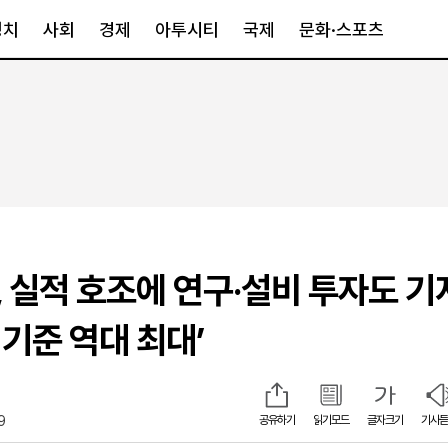
정치
사회
경제
아투시티
국제
문화·스포츠
경제
아투시티
국제
경제일반
종합
세계일반
정책
메트로
아시아·호주
금융·증권
경기·인천
북미
산업
세종·충청
중남미
IT·과학
영남
유럽
 실적 호조에 연구·설비 투자도 기
부동산
호남
중동·아프리
유통
강원
 기준 역대 최대’
중기·벤처
제주
9
공유하기
읽기모드
글자크기
기사듣
인스타그램