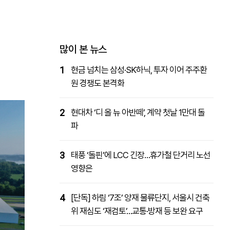
패밀리사이트
마켓파워
아투TV
대학동문골프최강전
많이 본 뉴스
1
현금 넘치는 삼성·SK하닉, 투자 이어 주주환
원 경쟁도 본격화
2
현대차 ‘디 올 뉴 아반떼’, 계약 첫날 1만대 돌
파
3
태풍 ‘돌핀’에 LCC 긴장…휴가철 단거리 노선
영향은
4
[단독] 하림 ‘7조’ 양재 물류단지, 서울시 건축
위 재심도 ‘재검토’…교통·방재 등 보완 요구