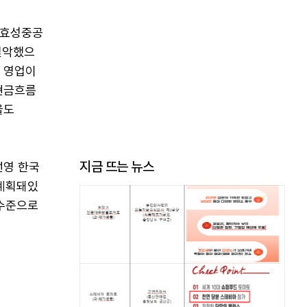
 효성중공
열악했으
적 영업이
 현금흐름
율도
지금 뜨는 뉴스
선영 한국
 계획돼있
정수준으로