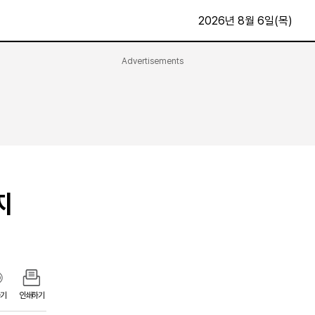
2026년 8월 6일(목)
Advertisements
문화·스포츠
최신
전체
방송
지면보기
가요
구독신청
영화
First Edition
문화
지
후원하기
카
종교
제보24시
스포츠
알립니다
여행
기
인쇄하기