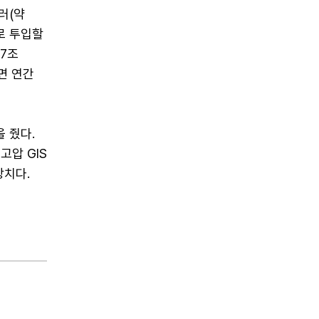
러(약
가로 투입할
37조
면 연간
 줬다.
압 GIS
장치다.