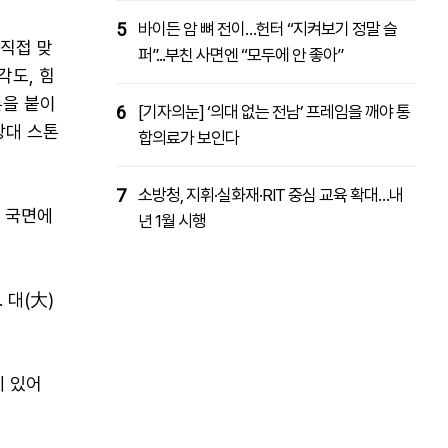
5
바이든 암 뼈 전이…헌터 “지켜보기 정말 슬
 직접 맞
퍼”...부친 사면엔 “모두에 안 좋아”
각도, 힘
톤을 붙이
6
[기자의눈] ‘의대 없는 전남’ 프레임을 깨야 통
상대 스톤
합의료가 보인다
7
소방청, 지휘·실화재·RIT 중심 교육 확대…내
한 국면에
년 1월 시행
 대(大)
에 있어