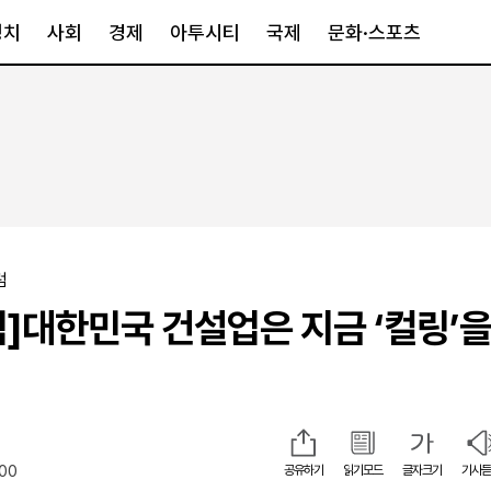
정치
사회
경제
아투시티
국제
문화·스포츠
경제
아투시티
국제
경제일반
종합
세계일반
정책
메트로
아시아·호주
금융·증권
경기·인천
북미
산업
세종·충청
중남미
럼
IT·과학
영남
유럽
]대한민국 건설업은 지금 ‘컬링’을
부동산
호남
중동·아프리
유통
강원
중기·벤처
제주
:00
공유하기
읽기모드
글자크기
기사듣
인스타그램