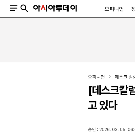
오피니언
오피니언
정치
사회
사설
정치일반
사회일반
칼럼·기고
청와대
사건·사고
기자의 눈
국회·정당
법원·검찰
피플
북한
교육·행정
오피니언
데스크 칼
외교
노동·복지·환경
[데스크칼럼
국방
보건·의학
정부
고 있다
SNS
승인 : 2026. 03. 05. 06
뉴스스탠드
네이버블로그
아투TV(유튜브)
페이스북