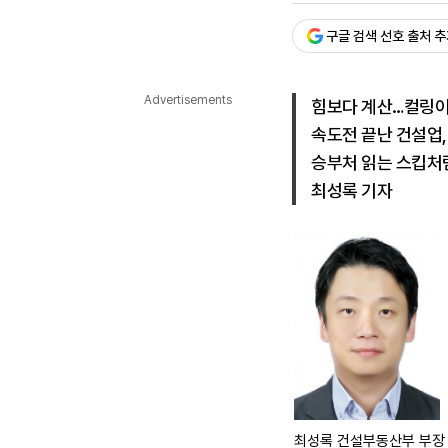
다국어뉴스
ENGLISH
Tiếng Việt
中文
구글 검색 선호 출처 
Advertisements
힘보다 계산…컬링이
속도전 끝난 건설업,
승부처 읽는 스킵처럼
최성록 기자
최성록 건설부동산부 부장