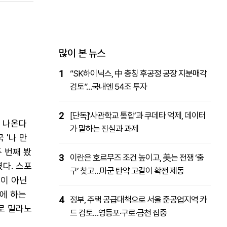
패밀리사이트
마켓파워
아투TV
대학동문골프최강전
많이 본 뉴스
1
“SK하이닉스, 中 충칭 후공정 공장 지분매각
검토”…국내엔 54조 투자
2
[단독]‘사관학교 통합’과 쿠데타 억제, 데이터
에 나온다
가 말하는 진실과 과제
 '나 만
 번째 봤
3
이란은 호르무즈 조건 높이고, 美는 전쟁 ‘출
다. 스포
구’ 찾고…마군 탄약 고갈이 확전 제동
것이 아닌
벽에 하는
4
정부, 주택 공급대책으로 서울 준공업지역 카
로 밀라노
드 검토…영등포·구로·금천 집중