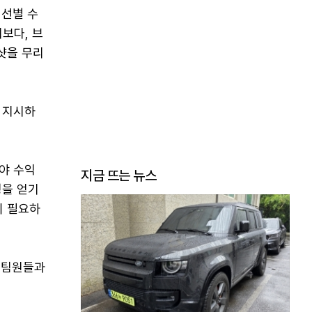
 선별 수
보다, 브
샷을 무리
을 지시하
여야 수익
지금 뜨는 뉴스
성을 얻기
이 필요하
, 팀원들과