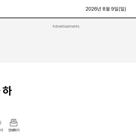
2026년 8월 9일(일)
Advertisements
문화·스포츠
최신
전체
방송
지면보기
가요
구독신청
영화
First Edition
문화
후원하기
 하
카
종교
제보24시
스포츠
알립니다
여행
기
인쇄하기