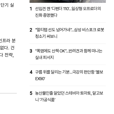
 단기 실
1
선입견 깬 ‘디펜더 110’…일상형 오프로더의
진화 증명했다
2
“멀티탭 선도 넘어가네”…삼성 비스포크 로봇
청소기 써보니
인프라 분
없다. 건
3
“폭염에도 산책 OK”…반려견과 함께 떠나는
다 전략,
실내 피서지
4
구름 위를 달리는 기분…극강의 편안함 ‘볼보
EX90’
5
농산물인줄 알았던 스테비아 토마토, 알고보
니 ‘가공식품’