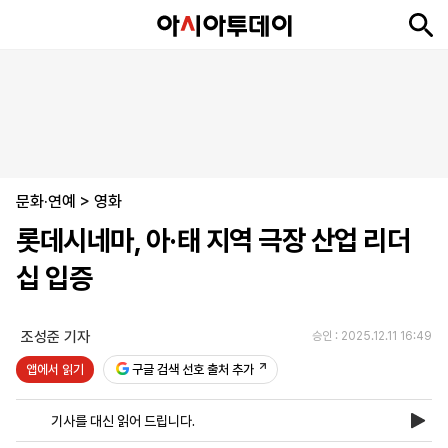
뉴
최
속
정
사
경
국
오
피
아
문
포
스
신
보
치
회
제
제
피
플
투
화
토
니
시
·
문화·연예
언
티
스
>
영화
포
롯데시네마, 아·태 지역 극장 산업 리더
츠
십 입증
ENGLISH
中
Tiếng
文
Việt
조성준 기자
승인 : 2025.12.11 16:49
앱에서 읽기
구글 검색 선호 출처 추가
지
신
후
제
회
앱
면
문
원
보
사
설
기사를 대신 읽어 드립니다.
보
구
하
24
소
치
기
독
기
시
개