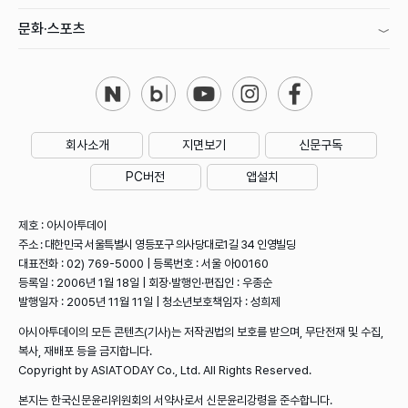
문화·스포츠
회사소개
지면보기
신문구독
PC버전
앱설치
제호 : 아시아투데이
주소 : 대한민국 서울특별시 영등포구 의사당대로1길 34 인영빌딩
대표전화 : 02) 769-5000 | 등록번호 : 서울 아00160
등록일 : 2006년 1월 18일 | 회장·발행인·편집인 : 우종순
발행일자 : 2005년 11월 11일 | 청소년보호책임자 : 성희제
아시아투데이의 모든 콘텐츠(기사)는 저작권법의 보호를 받으며, 무단전재 및 수집,
복사, 재배포 등을 금지합니다.
Copyright by ASIATODAY Co., Ltd. All Rights Reserved.
본지는 한국신문윤리위원회의 서약사로서 신문윤리강령을 준수합니다.