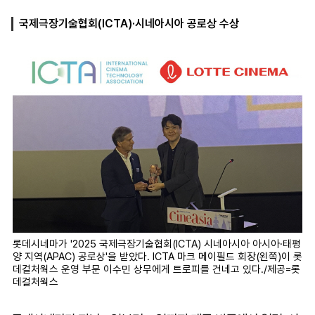
국제극장기술협회(ICTA)·시네아시아 공로상 수상
마
운
대
켓
세
학
파
동
워
문
골
프
롯데시네마가 '2025 국제극장기술협회(ICTA) 시네아시아 아시아·태평
양 지역(APAC) 공로상'을 받았다. ICTA 마크 메이필드 회장(왼쪽)이 롯
데컬처웍스 운영 부문 이수민 상무에게 트로피를 건네고 있다./제공=롯
데컬처웍스