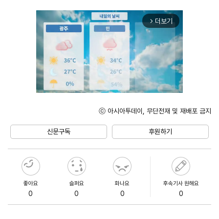
더보기
arrow_forward_ios
ⓒ 아시아투데이, 무단전재 및 재배포 금지
Unmute
신문구독
후원하기
좋아요
슬퍼요
화나요
후속기사 원해요
0
0
0
0