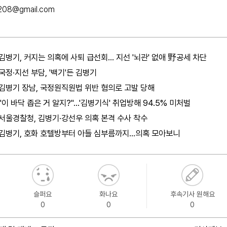
1208@gmail.com
김병기, 커지는 의혹에 사퇴 급선회… 지선 '뇌관' 없애 野공세 차단
국정·지선 부담, '백기'든 김병기
김병기 장남, 국정원직원법 위반 혐의로 고발 당해
"이 바닥 좁은 거 알지?"…'김병기식' 취업방해 94.5% 미처벌
서울경찰청, 김병기·강선우 의혹 본격 수사 착수
김병기, 호화 호텔방부터 아들 심부름까지…의혹 모아보니
슬퍼요
화나요
후속기사 원해요
0
0
0