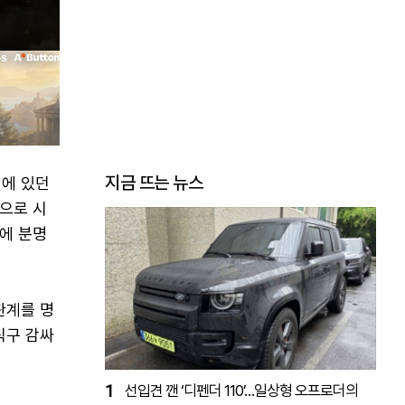
지금 뜨는 뉴스
치에 있던
으로 시
앞에 분명
관계를 명
식구 감싸
1
선입견 깬 ‘디펜더 110’…일상형 오프로더의