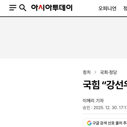
오피니언
오피니언
정치
사회
사설
정치일반
사회일반
칼럼·기고
청와대
사건·사고
기자의 눈
국회·정당
법원·검찰
피플
북한
교육·행정
정치
국회·정당
외교
노동·복지·환경
국힘 “강선
국방
보건·의학
정부
이체리 기자
승인 : 2025. 12. 30. 17:1
SNS
뉴스스탠드
네이버블로그
아투TV(유튜브)
페이스북
구글 검색 선호 출처 