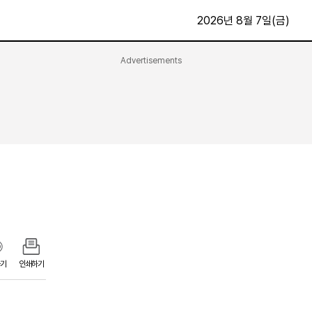
2026년 8월 7일(금)
Advertisements
문화·스포츠
최신
전체
방송
지면보기
가요
구독신청
영화
First Edition
문화
후원하기
카
종교
제보24시
스포츠
알립니다
여행
기
인쇄하기