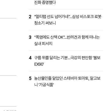
진화 증명했다
2
“멀티탭 선도 넘어가네”…삼성 비스포크 로봇
청소기 써보니
3
“폭염에도 산책 OK”…반려견과 함께 떠나는
실내 피서지
4
구름 위를 달리는 기분…극강의 편안함 ‘볼보
EX90’
5
농산물인줄 알았던 스테비아 토마토, 알고보
니 ‘가공식품’