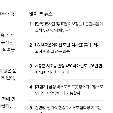
패밀리사이트
마켓파워
아투TV
대학동문골프최강전
많이 본 뉴스
민주당 공
1
[단독]15사단 ‘투표권 미보장’…초급간부들이
질책 두려워 ‘자체누락’
원을 수수
시 공천관
2
LG AI 파운데이션 모델 ‘엑사원’, 美·中 제치
수 의혹을
고 세계 최고 성능 입증
3
서장훈 서초동 빌딩 450억 매물로…26년 만
 않은 문
에 16배 시세차익 기대
혹 없이,
4
[체험기] 삼성 비스포크 로봇청소기…‘청소로
부터의 자유’ 얼마나 가능할까
이전에 민
판했다.
5
런민망, 권기식 한중도시우호협회장 기고문