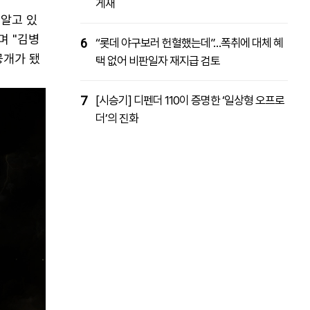
게재
 알고 있
며 "김병
6
“롯데 야구보러 헌혈했는데”…폭취에 대체 혜
공개가 됐
택 없어 비판일자 재지급 검토
7
[시승기] 디펜더 110이 증명한 ‘일상형 오프로
더’의 진화