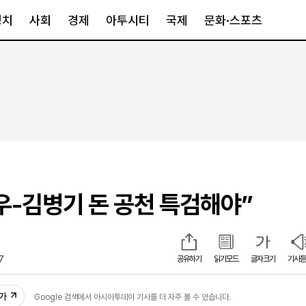
정치
사회
경제
아투시티
국제
문화·스포츠
경제
아투시티
국제
경제일반
종합
세계일반
정책
메트로
아시아·호주
금융·증권
경기·인천
북미
산업
세종·충청
중남미
IT·과학
영남
유럽
우-김병기 돈 공천 특검해야”
부동산
호남
중동·아프리
유통
강원
중기·벤처
제주
7
공유하기
읽기모드
글자크기
기사듣
인스타그램
추가
Google 검색에서 아시아투데이 기사를 더 자주 볼 수 있습니다.