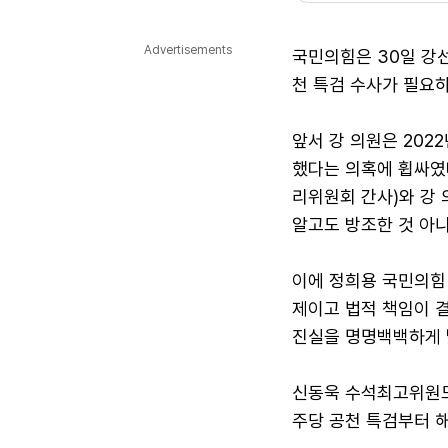
다국어뉴스
ENGLISH
Tiếng Việt
中文
Advertisements
국민의힘은 30일 강선
천 특검 수사가 필요
앞서 강 의원은 20
했다는 의혹에 휩싸였다
리위원회 간사)와 강 
알고도 방조한 것 아
이에 정희용 국민의힘
제이고 법적 책임이 결
진실을 명명백백하게 
신동욱 수석최고위원도 
주당 공천 특검부터 해